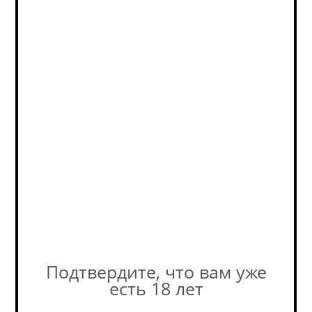
отличаться от остатков на
сайте. Уточняйте наличие у
наших консультантов! +7-495-
989-52-52
Описание
.
Пивоварня
Подтвердите, что вам уже
Похожие товары:
есть 18 лет