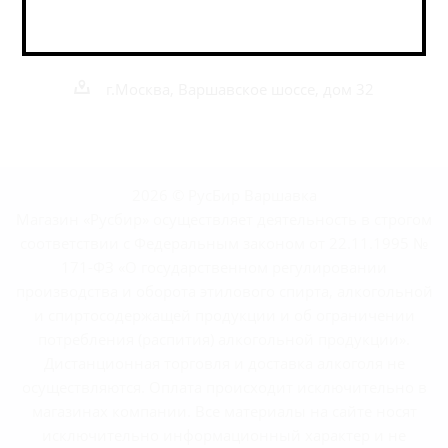
shop@rusbeershop.ru
г.Москва, Варшавское шоссе, дом 32
2026 © РусБир Варшавка
Магазин «Русбир» осуществляет деятельность в строгом
соответствии с Федеральным законом от 22.11.1995 №
171-ФЗ «О государственном регулировании
производства и оборота этилового спирта, алкогольной
и спиртосодержащей продукции и об ограничении
потребления (распития) алкогольной продукции».
Дистанционная торговля и доставка алкоголя не
осуществляются. Оплата происходит исключительно в
магазинах компании. Все материалы на сайте носят
исключительно информационный характер и не