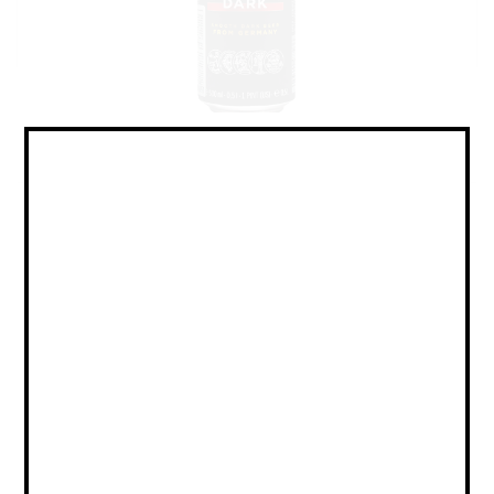
Lager - Pale / Лагер - Пэйл
Объем:
Страна:
ГЕРМАНИЯ
Крепость:
4.9
Плотность:
11,3
IBU:
не указано
Сорт:
Темное Фильтрованное Пастеризованное