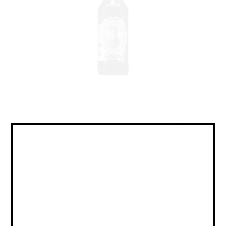
Lager - Helles / Лагер -
Хеллес
Объем:
Страна:
ГЕРМАНИЯ
Крепость:
4.7
Плотность:
11,3
IBU:
11