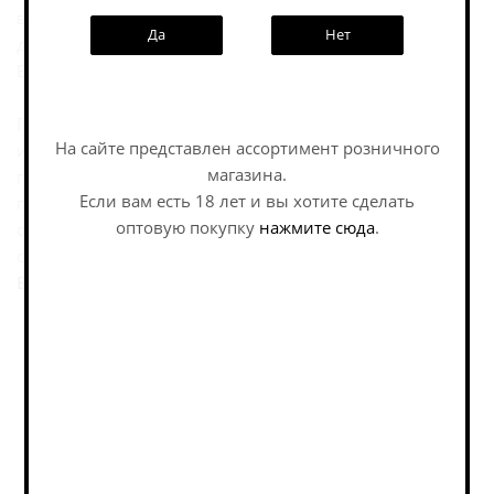
входят как классические сорта Allgäuer Brauhaus, так и
Да
Нет
другие марки из портфеля компании, включая Büble
Bier и Altenmünster.
При этом бренд не существует только в плоскости
На сайте представлен ассортимент розничного
истории. На официальных страницах Allgäuer Brauhaus
магазина.
подчёркиваются его роль как важного регионального
Если вам есть 18 лет и вы хотите сделать
производителя, связь с местной культурой и
оптовую покупку
нажмите сюда
.
ответственное отношение к своему делу как к части
социальной и экономической жизни Альгоя.
Еще пиво этой пивоварни.
Похожие товары: