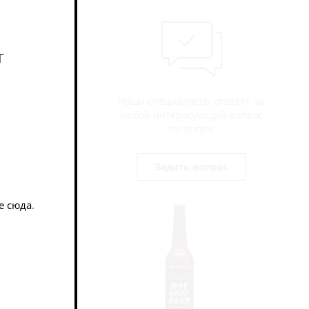
т
, сделанный
Наши специалисты ответят на
любой интересующий вопрос
по услуге
Задать вопрос
е сюда
.