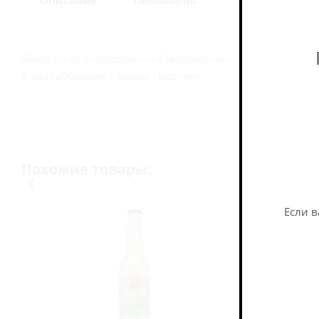
Описание
Пивоварня
«БарКас» от сидродельни «Заповедник» — полусухой о
в коллаборации с баром «Биргик».
Похожие товары:
Если в