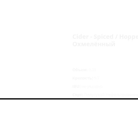
Cider - Spiced / Hopp
Охмелённый
Объем:
0,33
Крепость:
5.7
IBU:
не указано
Сорт:
Полусухой Нефильтрованн
Состав:
яблоки свежие, хмель
361
руб.
/шт
Цена указана с учетом 