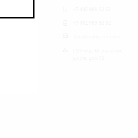
+7 495 989 52 52
+7 962 989 52 52
shop@rusbeershop.ru
г.Москва, Варшавское
шоссе, дом 32