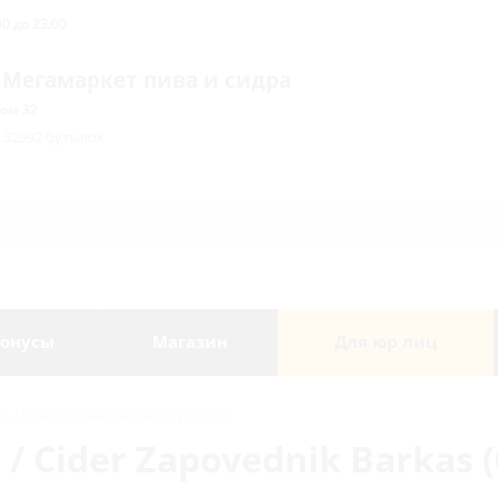
0 до 23:00
 Мегамаркет пива и сидра
ом 32
/ 32992 бутылок
онусы
Магазин
Для юр лиц
/ Cider Zapovednik Barkas (0,33 л.)
 Cider Zapovednik Barkas (0