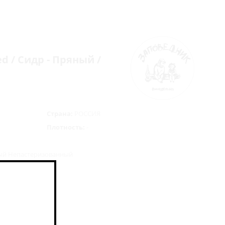
ed / Сидр - Пряный /
Страна:
РОССИЯ
Плотность:
-
ый Непастеризованный
скидки 7%