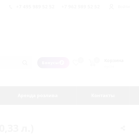
+7 495 989 52 52
+7 962 989 52 52
Войти
Корзина
0
0
Бонусы
пуста
Аренда розлива
Контакты
,33 л.)