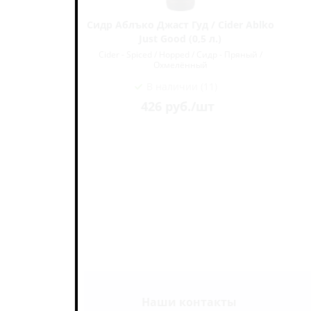
Харт Оф...
Сидр Аблъко Джаст Гуд / Cider Ablko
Just Good (0,5 л.)
- Пряный /
Cider - Spiced / Hopped / Сидр - Пряный /
Охмелённый
В наличии (11)
426
руб.
/шт
Наши контакты
ь на связи