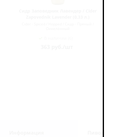
s
Сидр Заповедник Лавендер / Cider
Сидр За
Zapovednik Lavender (0,33 л.)
Zapo
Cider - Spiced / Hopped / Сидр - Пряный /
Cider - S
Охмелённый
В наличии (6)
363
руб.
/шт
Информация
Пивоварни