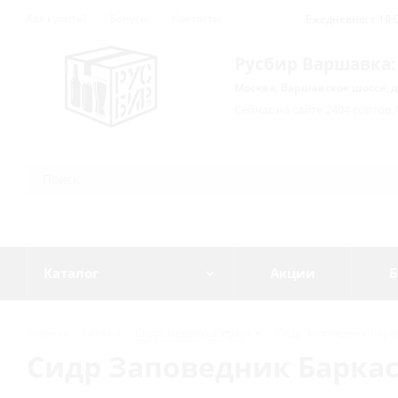
Как купить?
Бонусы
Контакты
Ежедневно: с 10:0
Русбир Варшавка:
Москва, Варшавское шоссе, д
Сейчас на сайте 2404 сортов 
Каталог
Акции
Б
Главная
-
Каталог
-
Сидр, медовуха, пуарэ
-
Сидр Заповедник Баркас 
Сидр Заповедник Баркас /