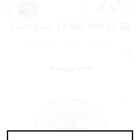
0
0
Телефон:
+7 495 989 52 52
Главная
-
Каталог
-
Бокалы
-
"Блюдце №15"
"Блюдце №15"