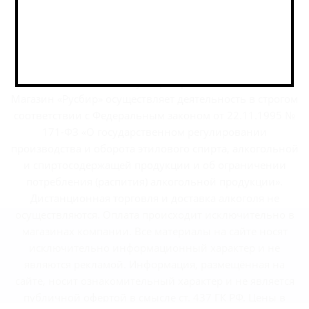
г.Москва, Варшавское шоссе, дом 32
2026 © РусБир Варшавка
Магазин «Русбир» осуществляет деятельность в строгом
соответствии с Федеральным законом от 22.11.1995 №
171-ФЗ «О государственном регулировании
производства и оборота этилового спирта, алкогольной
и спиртосодержащей продукции и об ограничении
потребления (распития) алкогольной продукции».
Дистанционная торговля и доставка алкоголя не
осуществляются. Оплата происходит исключительно в
магазинах компании. Все материалы на сайте носят
исключительно информационный характер и не
являются рекламой. Информация, размещённая на
сайте, носит ознакомительный характер и не является
публичной офертой в смысле ст. 437 ГК РФ. Цены в