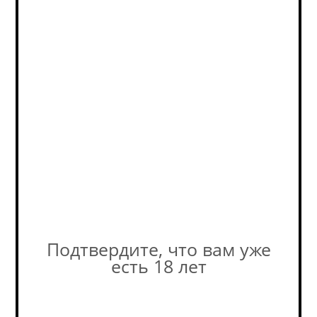
Дополнительная
скидка бонусами - до
20% (на кассе).
В наличии
(1)
Фактическое количество
товара в магазине может
отличаться от остатков на
сайте. Уточняйте наличие у
наших консультантов! +7-495-
989-52-52
Подтвердите, что вам уже
есть 18 лет