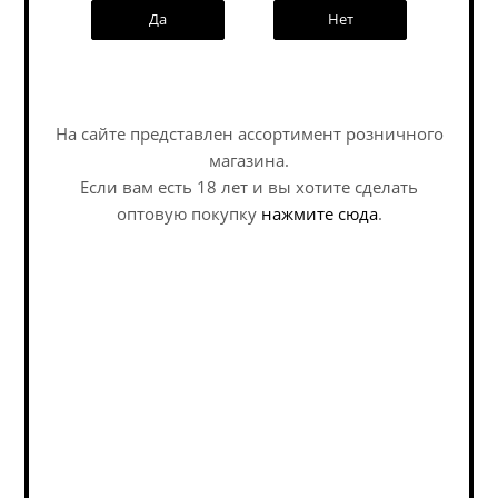
Да
Нет
Информация
Условия оплаты
Бонусы
Наши специалисты ответят на
любой интересующий вопрос по
3D-тур по магазину
На сайте представлен ассортимент розничного
услуге
Написать генеральному директору
магазина.
Если вам есть 18 лет и вы хотите сделать
Политика обработки персональных данных
Задать вопрос
оптовую покупку
нажмите сюда
.
Пивоварни
Страны
Подписка на новости
Email
*