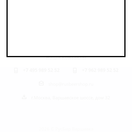
Оставайтесь на связи
Наши контакты
+7 495 989 52 52
+7 962 989 52 52
shop@rusbeershop.ru
г.Москва, Варшавское шоссе, дом 32
2026 © РусБир Варшавка