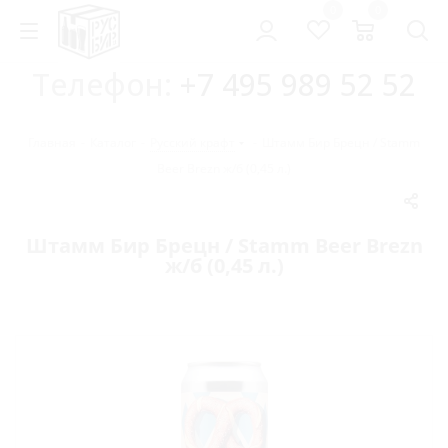
0
0
Телефон:
+7 495 989 52 52
Главная
-
Каталог
-
Русский крафт
-
Штамм Бир Брецн / Stamm
Beer Brezn ж/б (0,45 л.)
Штамм Бир Брецн / Stamm Beer Brezn
ж/б (0,45 л.)