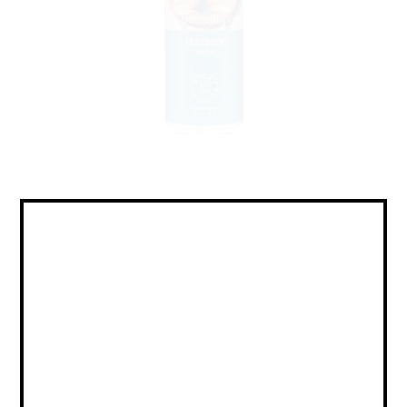
Festbier / Фестбир
Объем:
0,45
Страна:
РОССИЯ
Крепость:
5.6
Плотность:
13,5