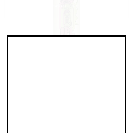
Lager - IPL / Лагер - ИПЛ
Объем:
0,45
Страна:
РОССИЯ
Крепость:
5.2