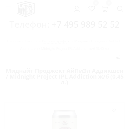
0
0
Телефон:
+7 495 989 52 52
Главная
-
Каталог
-
Русский крафт
-
Миднайт Проджект АйПиЭл
Аддикшен / Midnight Project IPL Addiction ж/б (0,45 л.)
Миднайт Проджект АйПиЭл Аддикшен
/ Midnight Project IPL Addiction ж/б (0,45
л.)