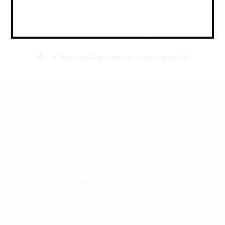
+7 495 989 52 52
+7 962 989 52 52
shop@rusbeershop.ru
г.Москва, Варшавское шоссе, дом 32
2026 © РусБир Варшавка
Магазин «Русбир» осуществляет деятельность в строгом
соответствии с Федеральным законом от 22.11.1995 №
171-ФЗ «О государственном регулировании
производства и оборота этилового спирта, алкогольной
и спиртосодержащей продукции и об ограничении
потребления (распития) алкогольной продукции».
Дистанционная торговля и доставка алкоголя не
осуществляются. Оплата происходит исключительно в
магазинах компании. Все материалы на сайте носят