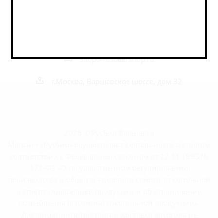
Наши контакты
+7 495 989 52 52
+7 962 989 52 52
shop@rusbeershop.ru
г.Москва, Варшавское шоссе, дом 32
2026 © РусБир Варшавка
Магазин «Русбир» осуществляет деятельность в строгом
соответствии с Федеральным законом от 22.11.1995 №
171-ФЗ «О государственном регулировании
производства и оборота этилового спирта, алкогольной
и спиртосодержащей продукции и об ограничении
потребления (распития) алкогольной продукции».
Дистанционная торговля и доставка алкоголя не