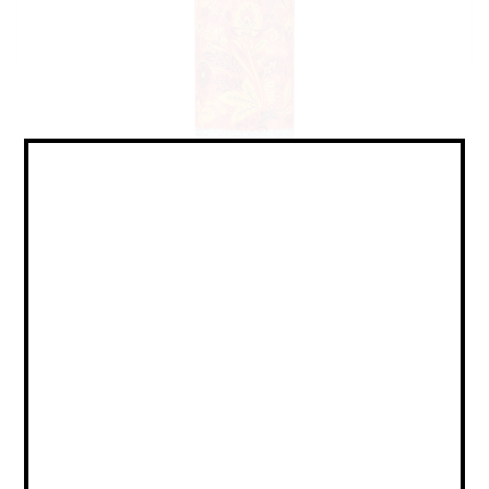
No Alco - Lemonade / Без
Алкоголя - Лимонад
Объем:
0,33
Страна:
РОССИЯ
Крепость: