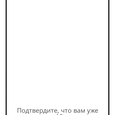
Нет в наличии
Фактическое количество
товара в магазине может
отличаться от остатков на
сайте. Уточняйте наличие у
наших консультантов! +7-495-
989-52-52
Пивоварня
Origamika
Еще пиво этой пивоварни.
Подтвердите, что вам уже