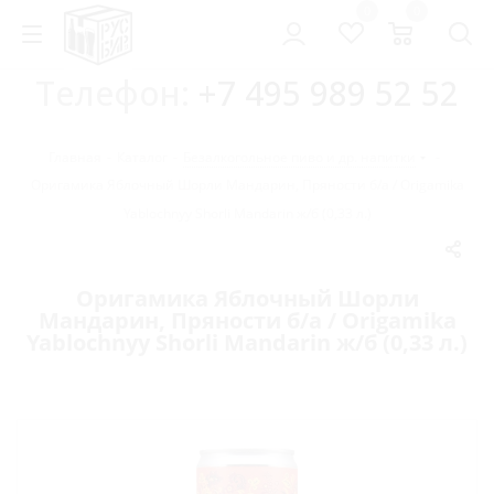
0
0
Телефон:
+7 495 989 52 52
Главная
-
Каталог
-
Безалкогольное пиво и др. напитки
-
Оригамика Яблочный Шорли Мандарин, Пряности б/а / Origamika
Yablochnyy Shorli Mandarin ж/б (0,33 л.)
Оригамика Яблочный Шорли
Мандарин, Пряности б/а / Origamika
Yablochnyy Shorli Mandarin ж/б (0,33 л.)