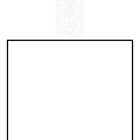
No Alco - Lemonade / Без
Алкоголя - Лимонад
Объем:
0,33
Страна:
РОССИЯ
Крепость: