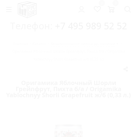
0
0
Телефон:
+7 495 989 52 52
Главная
-
Каталог
-
Безалкогольное пиво и др. напитки
-
Оригамика Яблочный Шорли Грейпфрут, Пихта б/а / Origamika
Yablochnyy Shorli Grapefruit ж/б (0,33 л.)
Оригамика Яблочный Шорли
Грейпфрут, Пихта б/а / Origamika
Yablochnyy Shorli Grapefruit ж/б (0,33 л.)