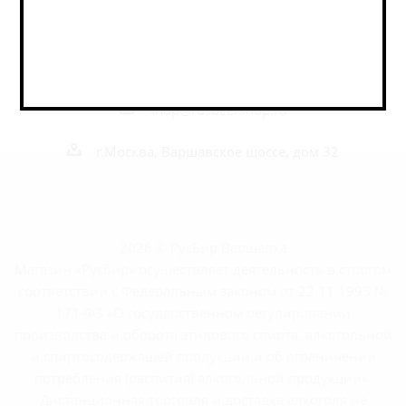
Наши контакты
+7 495 989 52 52
+7 962 989 52 52
shop@rusbeershop.ru
г.Москва, Варшавское шоссе, дом 32
2026 © РусБир Варшавка
Магазин «Русбир» осуществляет деятельность в строгом
соответствии с Федеральным законом от 22.11.1995 №
171-ФЗ «О государственном регулировании
производства и оборота этилового спирта, алкогольной
и спиртосодержащей продукции и об ограничении
потребления (распития) алкогольной продукции».
Дистанционная торговля и доставка алкоголя не