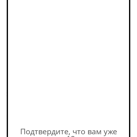
Нет в наличии
Фактическое количество
товара в магазине может
отличаться от остатков на
сайте. Уточняйте наличие у
наших консультантов! +7-495-
989-52-52
Пивоварня
Origamika
Еще пиво этой пивоварни.
Подтвердите, что вам уже