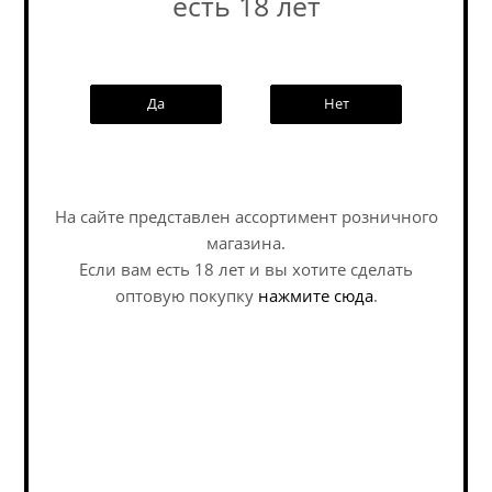
есть 18 лет
Похожие товары:
Да
Нет
Наши специалисты ответят на
NEW
любой интересующий вопрос по
услуге
На сайте представлен ассортимент розничного
магазина.
Задать вопрос
Если вам есть 18 лет и вы хотите сделать
Лимонад Лапочка
Дринксам Коктейль
оптовую покупку
нажмите сюда
.
Пиар, Джинджер /
Беллини б/а /
Lapochka Pear, Ginger
Drinksome...
ж/б (0,33 л.)
No Alco - Lemonade / Без
No Alco - Lemonade / Без
Алкоголя - Лимонад
Алкоголя - Лимонад
В наличии (6)
В наличии (18)
228
руб.
/шт
215
руб.
/шт