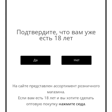
Послевкусие:
Классический мюнхенский хеллес, который Spaten
связывает со своей исторической лагерной традицией.
Профиль у него мягкий и собранный: с чистой
Подтвердите, что вам уже
солодовой основой, аккуратным хмелевым балансом и
есть 18 лет
очень питкой подачей.
Пивоварня
Да
Нет
Похожие товары:
На сайте представлен ассортимент розничного
магазина.
Если вам есть 18 лет и вы хотите сделать
оптовую покупку
нажмите сюда
.
Наши специалисты ответят на
любой интересующий вопрос по