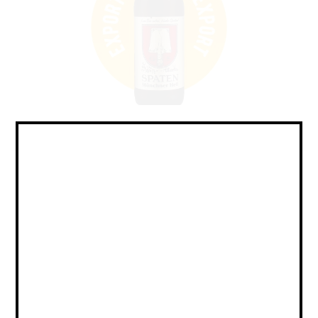
Lager - Helles / Лагер -
Хеллес
Объем:
0,5
Страна:
ГЕРМАНИЯ
Крепость:
5.2
Плотность:
11,7
IBU:
не указано