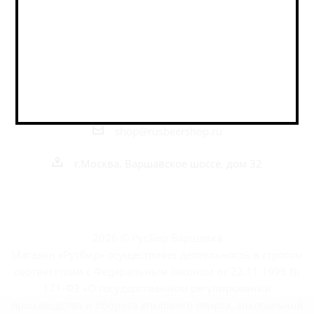
Наши контакты
+7 495 989 52 52
+7 962 989 52 52
shop@rusbeershop.ru
г.Москва, Варшавское шоссе, дом 32
2026 © РусБир Варшавка
Магазин «Русбир» осуществляет деятельность в строгом
соответствии с Федеральным законом от 22.11.1995 №
171-ФЗ «О государственном регулировании
производства и оборота этилового спирта, алкогольной