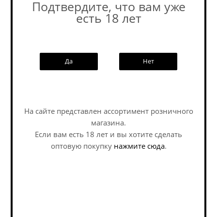
Подтвердите, что вам уже
есть 18 лет
Похожие товары:
Да
Нет
Наши специалисты ответят на
любой интересующий вопрос по
На сайте представлен ассортимент розничного
услуге
магазина.
Если вам есть 18 лет и вы хотите сделать
Задать вопрос
оптовую покупку
нажмите сюда
.
Эмплифаер
МарвелБой Оникс Зе
Брэйнсторм
Деваура / MarvelBoy
Ноотропик Саур...
Onyx The Devourer ж/б
(0,5 л.)
Sour - Fruited / Саур -
Sour - Fruited / Саур -