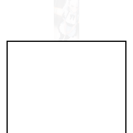
Sour - Fruited / Саур -
Фруктовый
Объем:
0,45
Страна:
РОССИЯ
Крепость:
4
Плотность: