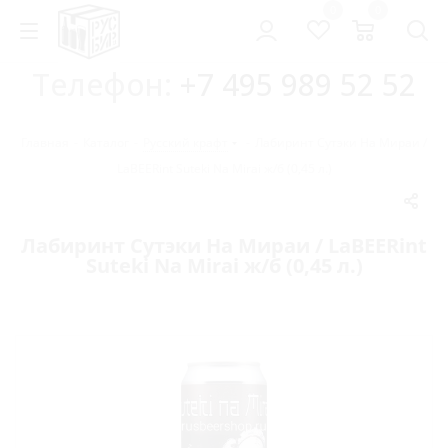
0
0
Телефон:
+7 495 989 52 52
Главная
-
Каталог
-
Русский крафт
-
Лабиринт Сутэки На Мираи /
LaBEERint Suteki Na Mirai ж/б (0,45 л.)
Лабиринт Сутэки На Мираи / LaBEERint
Suteki Na Mirai ж/б (0,45 л.)