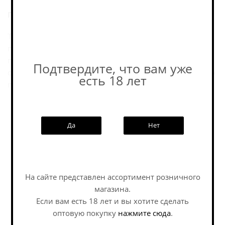
Послевкусие:
Томатный гозе от Chibis Brewery в линейке Hell Man, с
профилем в сторону традиционного кимчи. В
подтверждённых карточках также указаны томатный
Подтвердите, что вам уже
сок/паста и специи в составе, что хорошо объясняет его
есть 18 лет
пряный и гастрономичный характер.
Пивоварня
Да
Нет
Похожие товары:
На сайте представлен ассортимент розничного
магазина.
Если вам есть 18 лет и вы хотите сделать
оптовую покупку
нажмите сюда
.
Наши специалисты ответят на