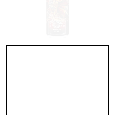
Sour - Tomato / Veg Gose / Саур
- Томатный / Овощной Гозе
Объем:
0,45
Страна:
РОССИЯ
Крепость:
5
Плотность:
16,5
IBU:
не указано