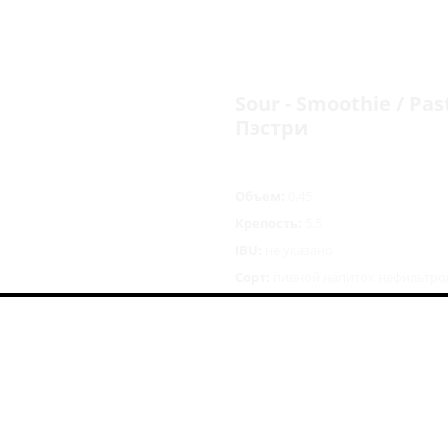
Sour - Smoothie / Pas
Пэстри
Объем:
0,45
Крепость:
5.5
IBU:
не указано
Сорт:
пивной напиток нефильтр
Состав:
вода, солод, пюре: ананас
дрожжи
388
руб.
/шт
Цена указана с учетом 