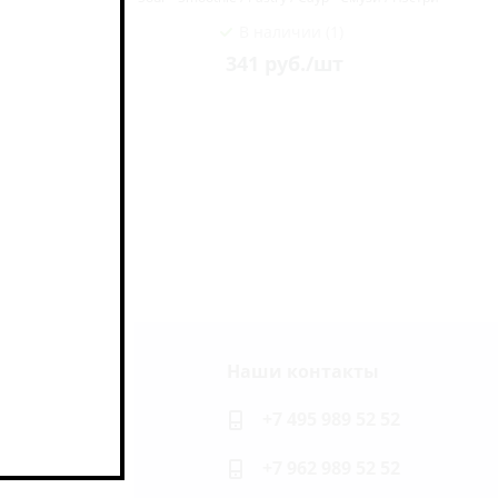
В наличии (1)
341
руб.
/шт
Наши контакты
ь на связи
+7 495 989 52 52
+7 962 989 52 52