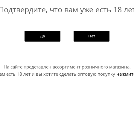
Подтвердите, что вам уже есть 18 ле
Да
Нет
На сайте представлен ассортимент розничного магазина.
ам есть 18 лет и вы хотите сделать оптовую покупку
нажмит
NEW
Анна Павлова Во Вьетнаме /
Бэд Нектарины И Белый 
Black...
B.A.D. Nektariny...
hie / Pastry / Саур - Смузи / Пэстри
Sour - Smoothie / Pastry / Саур - С