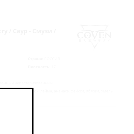
try / Саур - Смузи /
Страна:
РОССИЯ
Плотность:
17
ованный непастеризованный
а, лайма, яблока, сок: лайма, ананаса, фейхоа, яблока, хмель,
скидки 7%