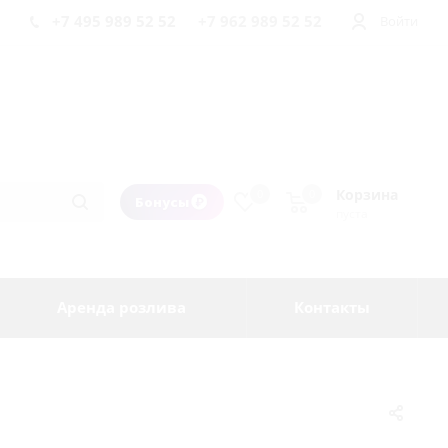
+7 495 989 52 52
+7 962 989 52 52
Войти
Корзина
0
0
Бонусы
пуста
Аренда розлива
Контакты