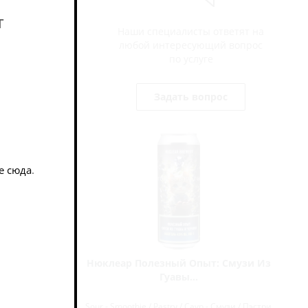
т
Наши специалисты ответят на
любой интересующий вопрос
по услуге
Задать вопрос
е сюда
.
Перец /
Нюклеар Полезный Опыт: Смузи Из
Гуавы...
музи / Пэстри
Sour - Smoothie / Pastry / Саур - Смузи / Пэстри