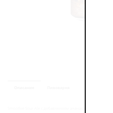
Описание
Пивоварня
Smoothie Sour Ale с добавлением ананаса, яблока, фейх