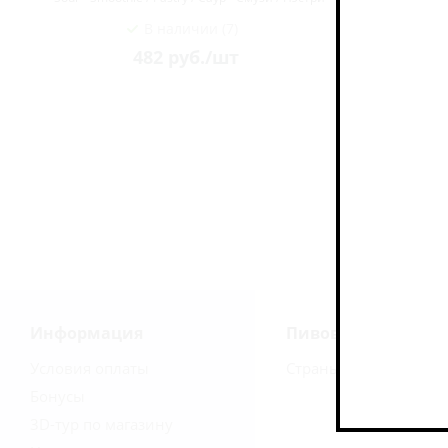
В наличии (7)
482
руб.
/шт
35
Информация
Пивоварни
Условия оплаты
Страны
Бонусы
3D-тур по магазину