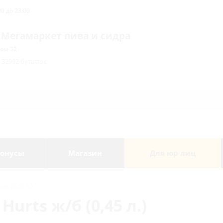
0 до 23:00
 Мегамаркет пива и сидра
ом 32
/ 32992 бутылок
онусы
Магазин
Для юр лиц
/б (0,45 л.)
Hurts ж/б (0,45 л.)