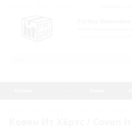
Как купить?
Бонусы
Контакты
Ежедневно: с 10:0
Русбир Варшавка:
Москва, Варшавское шоссе, д
Сейчас на сайте 2404 сортов 
Каталог
Акции
Б
Главная
-
Каталог
-
Русский крафт
-
Ковен Ит Хёртс / Coven It Hurts ж
Ковен Ит Хёртс / Coven It 