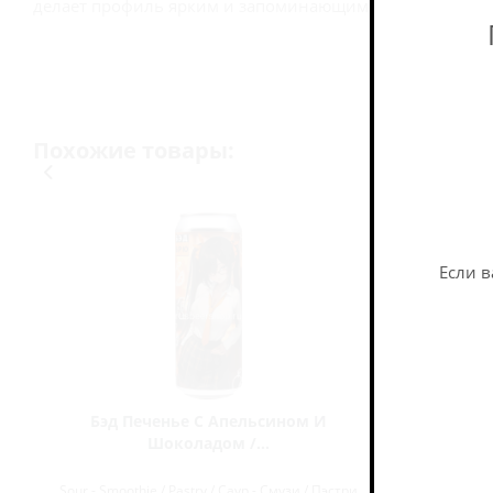
делает профиль ярким и запоминающимся.
Похожие товары:
Если в
Бэд Печенье С Апельсином И
Блэк Кэт 
Шоколадом /...
и
Sour - Smoothie / Pastry / Саур - Смузи / Пэстри
Sour - Smoot