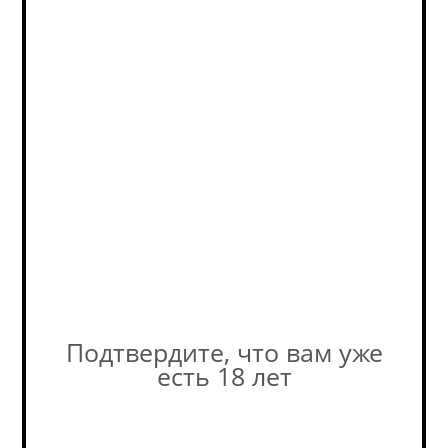
Дополнительная
скидка бонусами - до
20% (на кассе).
В наличии
(1)
Фактическое количество
товара в магазине может
отличаться от остатков на
сайте. Уточняйте наличие у
наших консультантов! +7-495-
989-52-52
Подтвердите, что вам уже
есть 18 лет