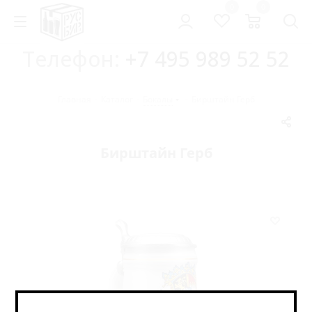
0
0
Телефон:
+7 495 989 52 52
Главная
-
Каталог
-
Бокалы
-
Бирштайн Герб
Бирштайн Герб