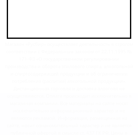
г.Москва, Варшавское шоссе, дом 32
2026 © РусБир Варшавка
Магазин «Русбир» осуществляет деятельность в строгом
соответствии с Федеральным законом от 22.11.1995 №
171-ФЗ «О государственном регулировании
производства и оборота этилового спирта, алкогольной
и спиртосодержащей продукции и об ограничении
потребления (распития) алкогольной продукции».
Дистанционная торговля и доставка алкоголя не
осуществляются. Оплата происходит исключительно в
магазинах компании. Все материалы на сайте носят
исключительно информационный характер и не
являются рекламой. Информация, размещённая на
сайте, носит ознакомительный характер и не является
публичной офертой в смысле ст. 437 ГК РФ. Цены в