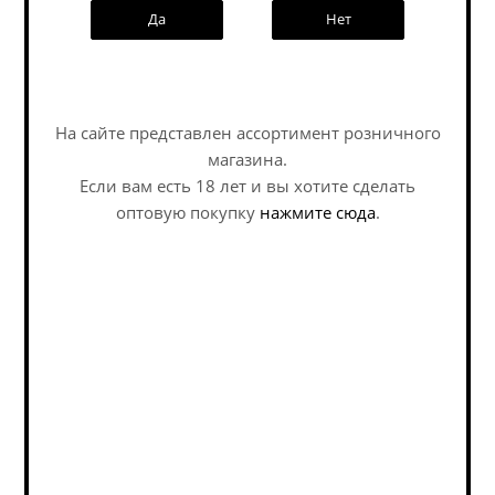
Да
Нет
Информация
Условия оплаты
Бонусы
Наши специалисты ответят на
любой интересующий вопрос по
3D-тур по магазину
На сайте представлен ассортимент розничного
услуге
Написать генеральному директору
магазина.
Если вам есть 18 лет и вы хотите сделать
Политика обработки персональных данных
Задать вопрос
оптовую покупку
нажмите сюда
.
Пивоварни
Страны
Подписка на новости
Email
*