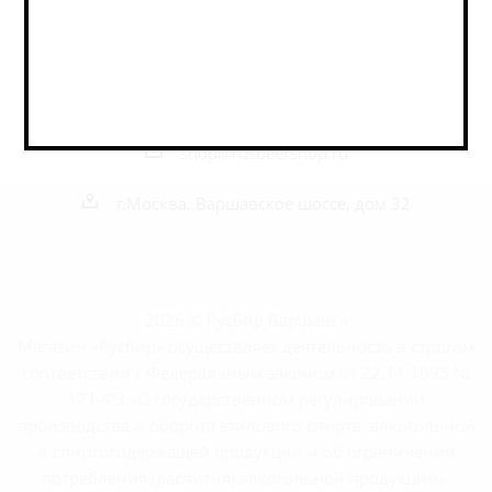
Наши контакты
+7 495 989 52 52
+7 962 989 52 52
shop@rusbeershop.ru
г.Москва, Варшавское шоссе, дом 32
2026 © РусБир Варшавка
Магазин «Русбир» осуществляет деятельность в строгом
соответствии с Федеральным законом от 22.11.1995 №
171-ФЗ «О государственном регулировании
производства и оборота этилового спирта, алкогольной
и спиртосодержащей продукции и об ограничении
потребления (распития) алкогольной продукции».