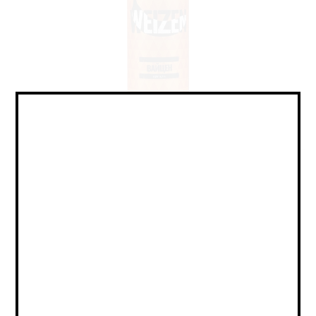
Hefeweizen / Хефевайцен
Объем:
0,45
Страна:
РОССИЯ
Крепость:
4.7
Плотность:
13
IBU:
8