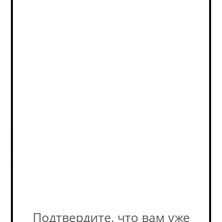
Фактическое количество
товара в магазине может
отличаться от остатков на
сайте. Уточняйте наличие у
наших консультантов! +7-495-
989-52-52
Описание
Классический вайцен (Hefeweizen) от пивоварни
Augustine (Августин), сваренный одноотварочным
методом и сброженный баварскими дрожжами.
Пивоварня
Подтвердите, что вам уже