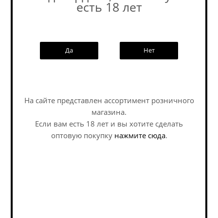
есть 18 лет
Похожие товары:
Да
Нет
Наши специалисты ответят на
любой интересующий вопрос по
услуге
На сайте представлен ассортимент розничного
магазина.
Задать вопрос
Если вам есть 18 лет и вы хотите сделать
оптовую покупку
нажмите сюда
.
Вюрцбургер Хофброй
Приматор Вайценбир
Юлиус Эхтер...
/ Primator Weizenbier
(0,5 л.)
Hefeweizen / Хефевайцен
Hefeweizen / Хефевайцен
В наличии (1)
В наличии (1)
352
руб.
/шт
448
руб.
/шт