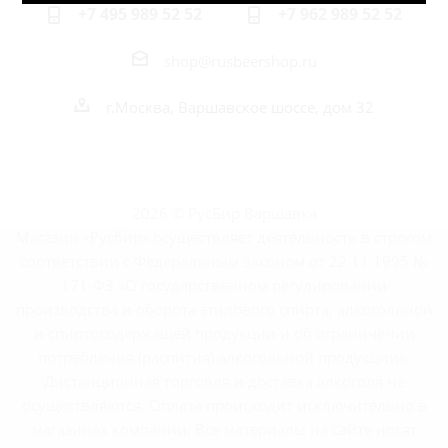
+7 495 989 52 52
+7 962 989 52 52
shop@rusbeershop.ru
г.Москва, Варшавское шоссе, дом 32
2026 © РусБир Варшавка
Магазин «Русбир» осуществляет деятельность в строгом
соответствии с Федеральным законом от 22.11.1995 №
171-ФЗ «О государственном регулировании
производства и оборота этилового спирта, алкогольной
и спиртосодержащей продукции и об ограничении
потребления (распития) алкогольной продукции».
Дистанционная торговля и доставка алкоголя не
осуществляются. Оплата происходит исключительно в
магазинах компании. Все материалы на сайте носят