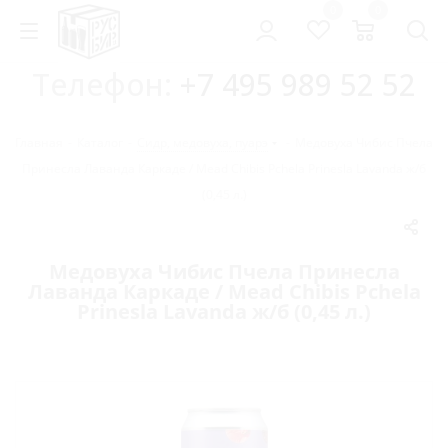
0
0
Телефон:
+7 495 989 52 52
Главная
-
Каталог
-
Сидр, медовуха, пуарэ
-
Медовуха Чибис Пчела
Принесла Лаванда Каркаде / Mead Chibis Pchela Prinesla Lavanda ж/б
(0,45 л.)
Медовуха Чибис Пчела Принесла
Лаванда Каркаде / Mead Chibis Pchela
Prinesla Lavanda ж/б (0,45 л.)