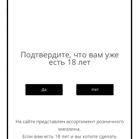
Аромат:
Вкус:
Послевкусие:
Подтвердите, что вам уже
есть 18 лет
Медовуха с лавандой и каркаде. Цветочно-пряная, с
деликатной травяной линией и лёгким ягодно-кислым
акцентом.
Да
Нет
Пивоварня
На сайте представлен ассортимент розничного
Похожие товары:
магазина.
Если вам есть 18 лет и вы хотите сделать