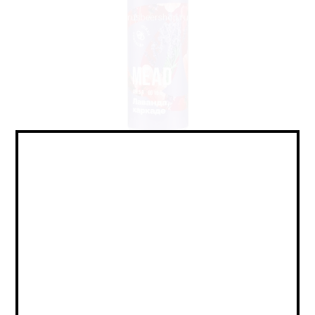
Mead - Other / Медовуха -
Прочее
Объем:
0,45
Страна:
РОССИЯ
Крепость:
5.9