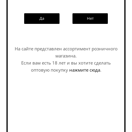
Да
Нет
Наши специалисты ответят на
NEW
любой интересующий вопрос по
услуге
На сайте представлен ассортимент розничного
Задать вопрос
магазина.
Медовуха Миднайт
Медовуха Степь и
Если вам есть 18 лет и вы хотите сделать
Шардоне / Mead
Ветер Драй Хоппд...
оптовую покупку
нажмите сюда
.
MeadNight Chardonnay
ж/б (0,45 л.)
Mead - Pyment / Медовуха -
Mead - Pyment / Медовуха -
С Виноградом
С Виноградом
В наличии (5)
В наличии (35)
382
руб.
/шт
298
руб.
/шт
350
руб.
Экономия
52
руб.