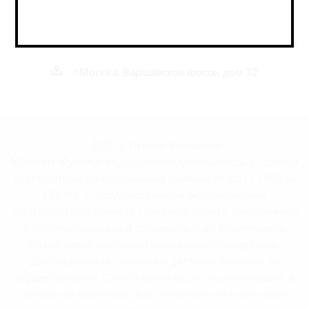
+7 495 989 52 52
+7 962 989 52 52
shop@rusbeershop.ru
г.Москва, Варшавское шоссе, дом 32
2026 © РусБир Варшавка
Магазин «Русбир» осуществляет деятельность в строгом
соответствии с Федеральным законом от 22.11.1995 №
171-ФЗ «О государственном регулировании
производства и оборота этилового спирта, алкогольной
и спиртосодержащей продукции и об ограничении
потребления (распития) алкогольной продукции».
Дистанционная торговля и доставка алкоголя не
осуществляются. Оплата происходит исключительно в
магазинах компании. Все материалы на сайте носят