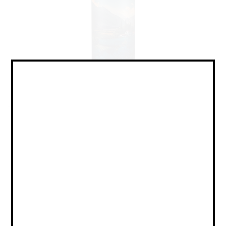
Mead - Pyment / Медовуха - С
Виноградом
Объем:
0,45
Страна:
РОССИЯ
Крепость:
6
Плотность:
-
IBU:
не указано