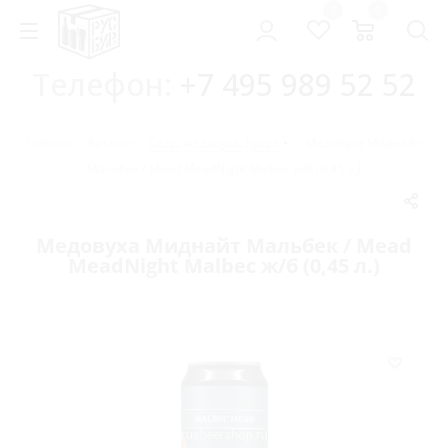
0
0
Телефон:
+7 495 989 52 52
Главная
-
Каталог
-
Сидр, медовуха, пуарэ
-
Медовуха Миднайт
Мальбек / Mead MeadNight Malbec ж/б (0,45 л.)
Медовуха Миднайт Мальбек / Mead
MeadNight Malbec ж/б (0,45 л.)