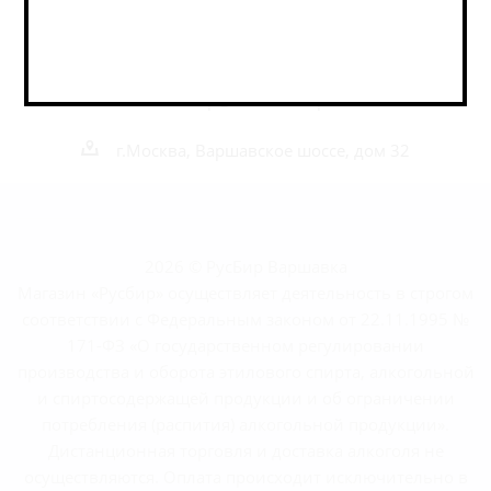
Наши контакты
+7 495 989 52 52
+7 962 989 52 52
shop@rusbeershop.ru
г.Москва, Варшавское шоссе, дом 32
2026 © РусБир Варшавка
Магазин «Русбир» осуществляет деятельность в строгом
соответствии с Федеральным законом от 22.11.1995 №
171-ФЗ «О государственном регулировании
производства и оборота этилового спирта, алкогольной
и спиртосодержащей продукции и об ограничении
потребления (распития) алкогольной продукции».
Дистанционная торговля и доставка алкоголя не
осуществляются. Оплата происходит исключительно в