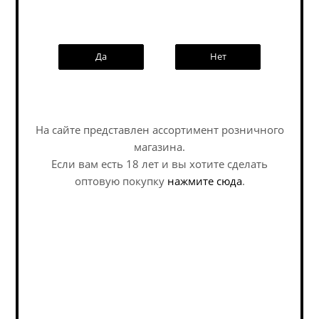
Да
Нет
Наши специалисты ответят на
любой интересующий вопрос по
услуге
На сайте представлен ассортимент розничного
Задать вопрос
магазина.
Если вам есть 18 лет и вы хотите сделать
Три Хаус Инфинити
Салива Пента-Трик /
оптовую покупку
нажмите сюда
.
Хэйз / Tree House
Saliwa Penta-Trik ж/б
Infinite Haze ж/б (0,473
(0,45 л.)
л.)
IPA - Quadruple / ИПА -
IPA - Quadruple / ИПА -
Четверной
Четверной
В наличии (1)
В наличии (1)
4 081
руб.
/шт
554
руб.
/шт