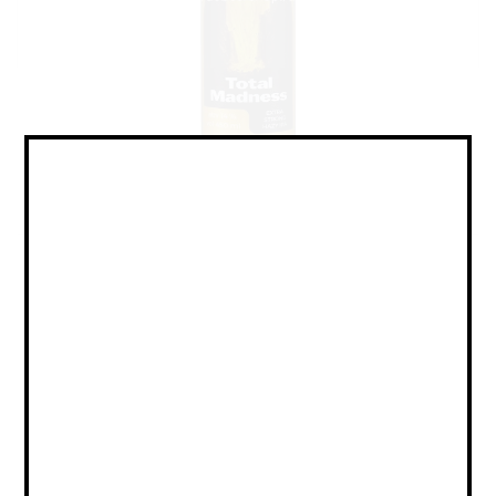
IPA - Quadruple / ИПА -
Четверной
Объем:
0,45
Страна:
РОССИЯ
Крепость:
14
Плотность:
30,1
IBU:
не указано