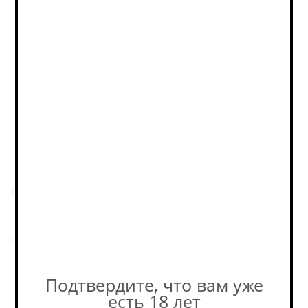
Фактическое количество
товара в магазине может
отличаться от остатков на
сайте. Уточняйте наличие у
наших консультантов! +7-495-
989-52-52
Пивоварня
Plague
Еще пиво этой пивоварни.
Подтвердите, что вам уже
есть 18 лет
Похожие товары: