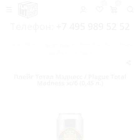
0
0
Телефон:
+7 495 989 52 52
Главная
-
Каталог
-
Русский крафт
-
Плейг Тотал Мэднесс / Plague
Total Madness ж/б (0,45 л.)
Плейг Тотал Мэднесс / Plague Total
Madness ж/б (0,45 л.)