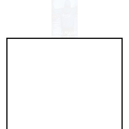
Pilsner - Czech / Пилснер -
Чешский
Объем:
0,5
Страна:
РОССИЯ
Крепость:
4.5
Плотность:
IBU:
не указано