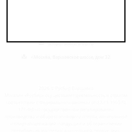
Наши контакты
+7 495 989 52 52
+7 962 989 52 52
shop@rusbeershop.ru
г.Москва, Варшавское шоссе, дом 32
2026 © РусБир Варшавка
Магазин «Русбир» осуществляет деятельность в строгом
соответствии с Федеральным законом от 22.11.1995 №
171-ФЗ «О государственном регулировании
производства и оборота этилового спирта, алкогольной
и спиртосодержащей продукции и об ограничении
потребления (распития) алкогольной продукции».