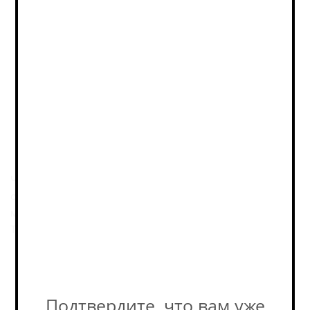
товара в магазине может
отличаться от остатков на
сайте. Уточняйте наличие у
наших консультантов! +7-495-
989-52-52
Описание
Чешский пилснер, сваренный в формате классической
отварочной варки. Посвящён ежегодным зимним
марафонам на льду, в которых участвует команда Odna
Tonna Motorsports.
Пивоварня
Подтвердите, что вам уже