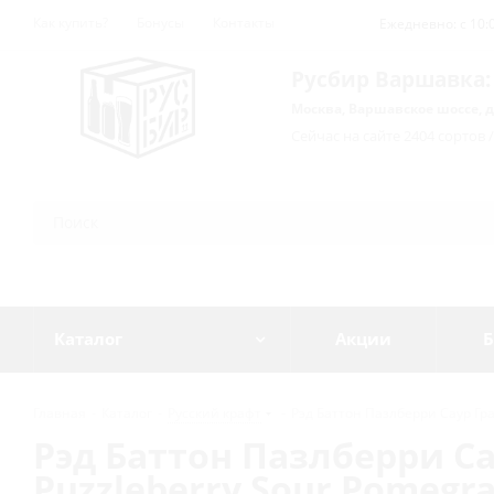
Как купить?
Бонусы
Контакты
Ежедневно: с 10:0
Русбир Варшавка:
Москва, Варшавское шоссе, д
Сейчас на сайте 2404 сортов 
Каталог
Акции
Б
Главная
-
Каталог
-
Русский крафт
-
Рэд Баттон Пазлберри Саур Гран
Рэд Баттон Пазлберри Са
Puzzleberry Sour Pomegran