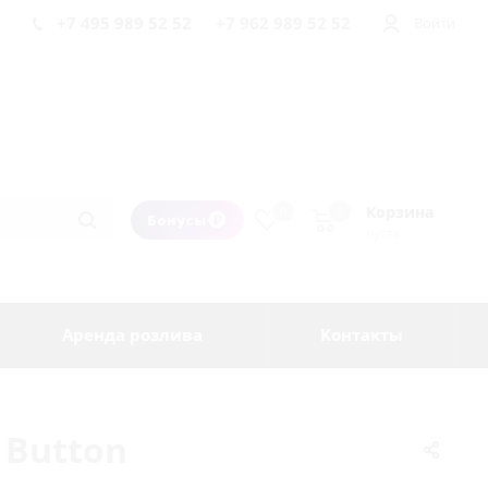
+7 495 989 52 52
+7 962 989 52 52
Войти
Корзина
0
0
Бонусы
пуста
Аренда розлива
Контакты
 Button