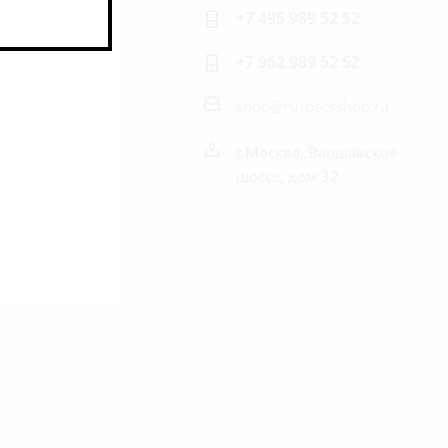
+7 495 989 52 52
+7 962 989 52 52
shop@rusbeershop.ru
г.Москва, Варшавское
шоссе, дом 32