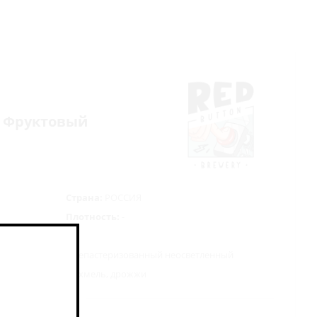
р - Фруктовый
Страна:
РОССИЯ
Плотность:
-
ефильтрованный непастеризованный неосветленный
ьзамический уксус, хмель, дрожжи