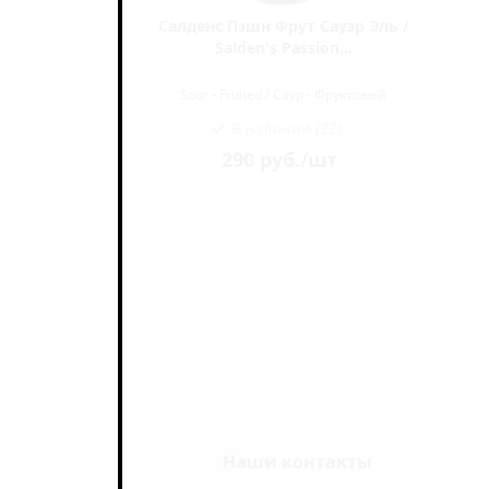
ваура /
Салденс Пэшн Фрут Сауэр Эль /
r ж/б (0,5
Salden's Passion...
ктовый
Sour - Fruited / Саур - Фруктовый
В наличии (22)
290
руб.
/шт
Наши контакты
ь на связи