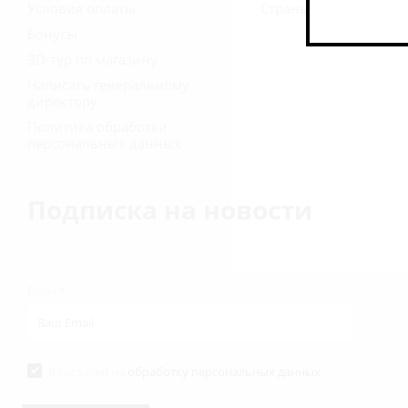
Условия оплаты
Страны
Бонусы
3D-тур по магазину
Написать генеральному
директору
Политика обработки
персональных данных
Подписка на новости
Email
*
Я согласен на
обработку персональных данных