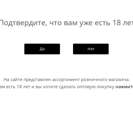
— фруктовый кислый эль с гранатом и бальзамическим уксусо
Подтвердите, что вам уже есть 18 ле
ющей кислотности. Вкус — сочные ягодные ноты и освежающ
иткость; Цвет — насыщенный рубиновый.
Да
Нет
На сайте представлен ассортимент розничного магазина.
ам есть 18 лет и вы хотите сделать оптовую покупку
нажмит