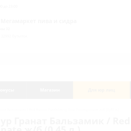
0 до 23:00
 Мегамаркет пива и сидра
ом 32
/ 32992 бутылок
онусы
Магазин
Для юр лиц
ат Бальзамик / Red Button Puzzleberry Sour Pomegranate ж/б (0,45 л.)
ур Гранат Бальзамик / Red
ate ж/б (0,45 л.)