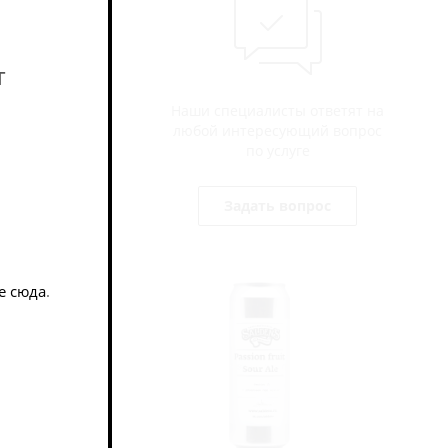
м, собранный
т
ая, игривая
Наши специалисты ответят на
любой интересующий вопрос
по услуге
Задать вопрос
е сюда
.