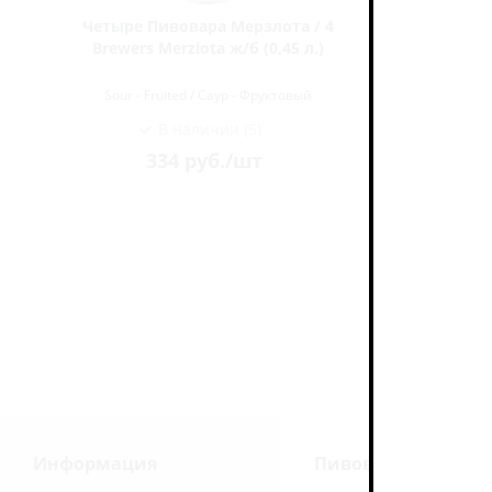
Четыре Пивовара Мерзлота / 4
Нюклеа
)
Brewers Merzlota ж/б (0,45 л.)
Sour - Fruited / Саур - Фруктовый
Sour 
В наличии (5)
334
руб.
/шт
Информация
Пивоварни