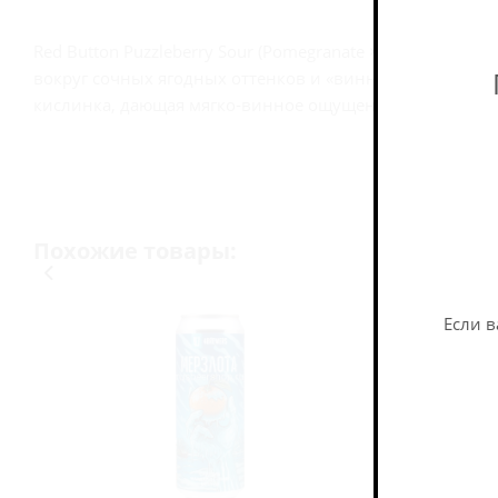
Red Button Puzzleberry Sour (Pomegranate × Balsamic) 
вокруг сочных ягодных оттенков и «винной» впечатля
кислинка, дающая мягко-винное ощущение и лёгкую п
Похожие товары:
Если в