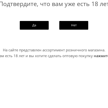
Подтвердите, что вам уже есть 18 ле
Да
Нет
На сайте представлен ассортимент розничного магазина.
ам есть 18 лет и вы хотите сделать оптовую покупку
нажмит
 Мьёльнир Плата Мимира /
Медовуха Та-Та Зэ Шад
olnir Plata Mimira (0,5 л.)
Москоу /...
elomel / Медовуха - Меломель
Mead - Melomel / Медовуха -
В наличии (30)
В наличии (8)