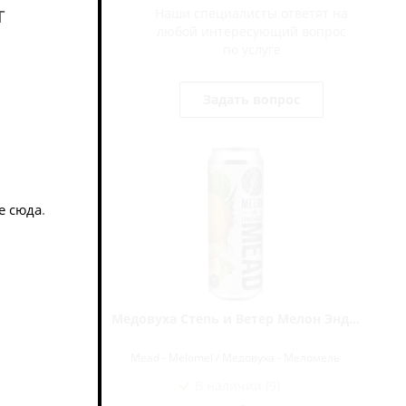
т
Наши специалисты ответят на
любой интересующий вопрос
по услуге
Задать вопрос
е сюда
.
оу Оува
Медовуха Степь и Ветер Мелон Энд...
 Меломель
Mead - Melomel / Медовуха - Меломель
В наличии (9)