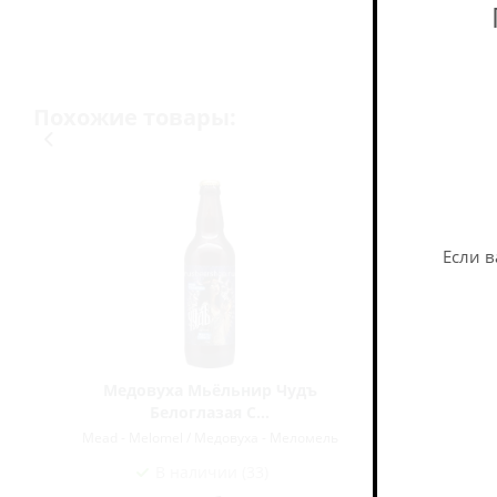
Похожие товары:
Если в
Медовуха Мьёльнир Чудъ
Медовуха
Белоглазая С...
Mead Mj
Mead - Melomel / Медовуха - Меломель
Mead - M
В наличии (33)