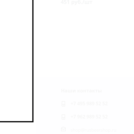
451
руб.
/шт
Наши контакты
ь на связи
+7 495 989 52 52
+7 962 989 52 52
shop@rusbeershop.ru