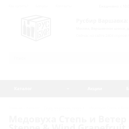
Как купить?
Бонусы
Контакты
Ежедневно: с 10:0
Русбир Варшавка:
Москва, Варшавское шоссе, д
Сейчас на сайте 2404 сортов 
Каталог
Акции
Б
Главная
-
Каталог
-
Сидр, медовуха, пуарэ
-
Медовуха Степь и Ветер
Медовуха Степь и Ветер
Steppe & Wind Grapefruit ж