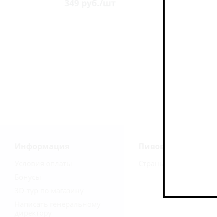
349
руб.
/шт
Информация
Пивоварни
Условия оплаты
Страны
Бонусы
3D-тур по магазину
Написать генеральному
директору