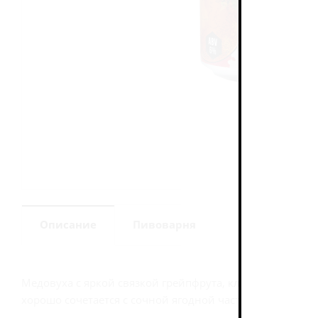
Описание
Пивоварня
Медовуха с яркой связкой грейпфрута, клубники и мяты
хорошо сочетается с сочной ягодной частью. Мята доба