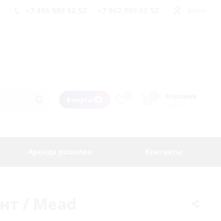
+7 495 989 52 52
+7 962 989 52 52
Войти
Корзина
0
0
Бонусы
пуста
Аренда розлива
Контакты
нт / Mead