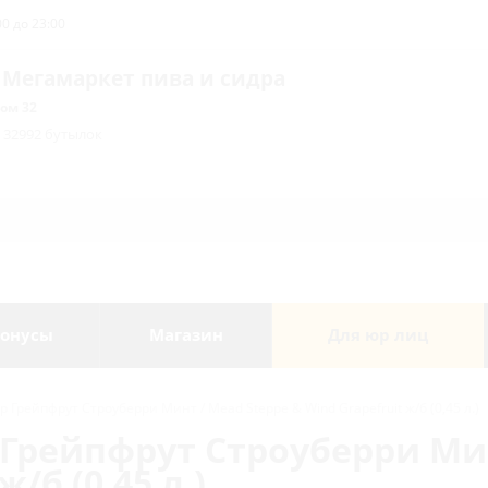
0 до 23:00
 Мегамаркет пива и сидра
ом 32
/ 32992 бутылок
онусы
Магазин
Для юр лиц
 Грейпфрут Строуберри Минт / Mead Steppe & Wind Grapefruit ж/б (0,45 л.)
 Грейпфрут Строуберри Ми
/б (0,45 л.)