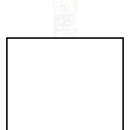
Lager - Helles / Лагер -
Хеллес
Объем:
0,45
Страна:
РОССИЯ
Крепость:
4
Плотность:
12,5