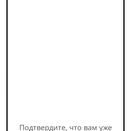
товара в магазине может
отличаться от остатков на
сайте. Уточняйте наличие у
наших консультантов! +7-495-
989-52-52
Описание
Чистый сладковатый зерновой и солодовый характер.
Светлая подача здесь держится на аккуратной
солодовой базе.
Пивоварня
Подтвердите, что вам уже