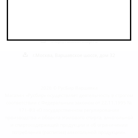
Наши контакты
+7 495 989 52 52
+7 962 989 52 52
shop@rusbeershop.ru
г.Москва, Варшавское шоссе, дом 32
2026 © РусБир Варшавка
Магазин «Русбир» осуществляет деятельность в строгом
соответствии с Федеральным законом от 22.11.1995 №
171-ФЗ «О государственном регулировании
производства и оборота этилового спирта, алкогольной
и спиртосодержащей продукции и об ограничении
потребления (распития) алкогольной продукции».