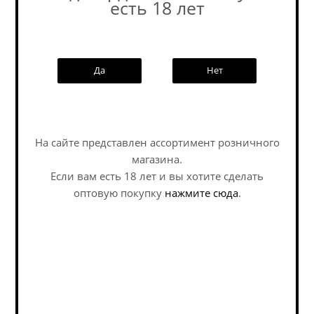
есть 18 лет
Похожие товары:
Да
Нет
Наши специалисты ответят на
любой интересующий вопрос по
услуге
На сайте представлен ассортимент розничного
магазина.
Задать вопрос
Если вам есть 18 лет и вы хотите сделать
оптовую покупку
нажмите сюда
.
Уилл-Брой Мария
Аляска Хеллес 451 Ф /
Эренбергер...
Alaska Helles 451 F ж/б
(0,45 л.)
Lager - Helles / Лагер -
Lager - Helles / Лагер -
Хеллес
Хеллес
В наличии (25)
В наличии (1)
327
руб.
/шт
262
руб.
/шт