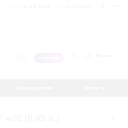
+7 495 989 52 52
+7 962 989 52 52
Войти
Корзина
0
0
Бонусы
пуста
Аренда розлива
Контакты
ж/б (0,45 л.)