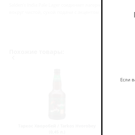
Salden’s India Pale Lager соединяет лагерную основу 
вокруг чистой, сухой подачи с акцентом на охмеление.
Похожие товары:
Если в
Таркос Хворобей / Tarkos Hvorobey
Рокет Си
(0,45 л.)
City So