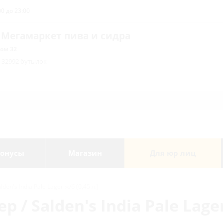
0 до 23:00
 Мегамаркет пива и сидра
ом 32
/ 32992 бутылок
онусы
Магазин
Для юр лиц
en's India Pale Lager ж/б (0,45 л.)
/ Salden's India Pale Lager 