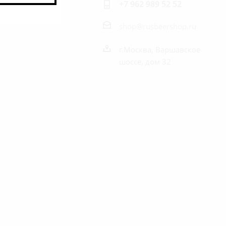
+7 962 989 52 52
shop@rusbeershop.ru
г.Москва, Варшавское
шоссе, дом 32