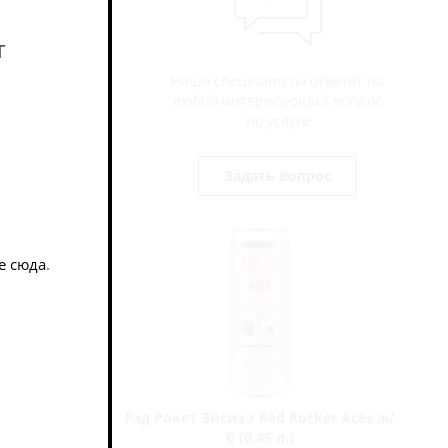
роится
т
Наши специалисты ответят на
любой интересующий вопрос
по услуге
Задать вопрос
е сюда
.
ккеллер /
Рэд Рокет Эйсиз / Red Rocket Aces ж/
б (0,45 л.)