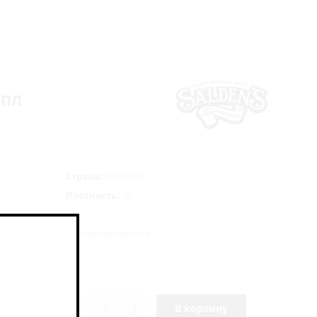
 ИПЛ
Страна:
РОССИЯ
Плотность:
16
е нефильтрованное неосветленное
жжи
В корзину