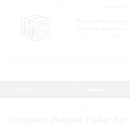
Как купить?
Бонусы
Контакты
Ежедневно: с 10:0
Русбир Варшавка:
Москва, Варшавское шоссе, д
Сейчас на сайте 2404 сортов 
Каталог
Акции
Б
Главная
-
Каталог
-
Русский крафт
-
Салденс Индиа Пэйл Лагер / Sald
Салденс Индиа Пэйл Лагер 