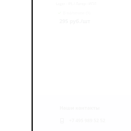
ПЛ
Lager - IPL / Лагер - ИПЛ
В наличии (9)
295
руб.
/шт
Наши контакты
ь на связи
+7 495 989 52 52