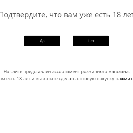
с более выраженным хмелевым направлением. Идея напитка ст
Подтвердите, что вам уже есть 18 ле
Да
Нет
На сайте представлен ассортимент розничного магазина.
ам есть 18 лет и вы хотите сделать оптовую покупку
нажмит
NEW
ти Союз - Аполлон / Rocket
Миднайт Проджект Жигули
yuz - Apollon ж/б (0,45 л.)
Midnight...