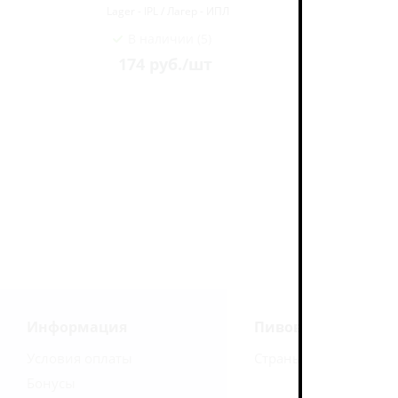
Lager - IPL / Лагер - ИПЛ
L
В наличии (5)
174
руб.
/шт
Информация
Пивоварни
Условия оплаты
Страны
Бонусы