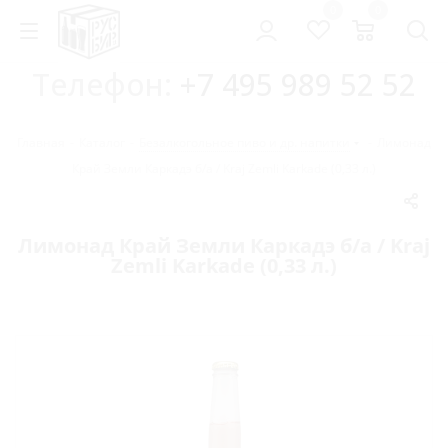
0
0
Телефон:
+7 495 989 52 52
Главная
-
Каталог
-
Безалкогольное пиво и др. напитки
-
Лимонад
Край Земли Каркадэ б/а / Kraj Zemli Karkade (0,33 л.)
Лимонад Край Земли Каркадэ б/а / Kraj
Zemli Karkade (0,33 л.)