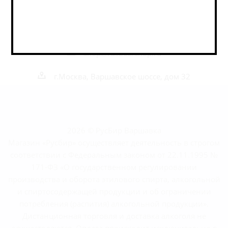
Наши контакты
+7 495 989 52 52
+7 962 989 52 52
shop@rusbeershop.ru
г.Москва, Варшавское шоссе, дом 32
2026 © РусБир Варшавка
Магазин «Русбир» осуществляет деятельность в строгом
соответствии с Федеральным законом от 22.11.1995 №
171-ФЗ «О государственном регулировании
производства и оборота этилового спирта, алкогольной
и спиртосодержащей продукции и об ограничении
потребления (распития) алкогольной продукции».
Дистанционная торговля и доставка алкоголя не
осуществляются. Оплата происходит исключительно в