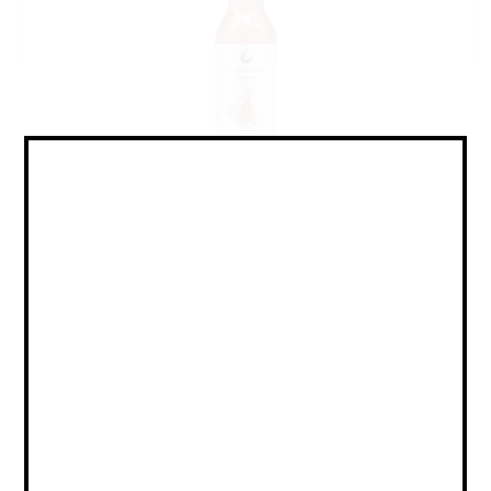
No Alco - Lemonade / Без
Алкоголя - Лимонад
Объем:
0,33
Страна:
Крепость:
Плотность:
-
IBU:
не указано