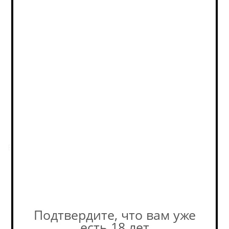
Фактическое количество
товара в магазине может
отличаться от остатков на
сайте. Уточняйте наличие у
наших консультантов! +7-495-
989-52-52
Описание
Безалкогольный лимонад «Край Земли» с каркадэ.
Пивоварня
Подтвердите, что вам уже
есть 18 лет