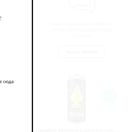
нственной и
england-
т
Наши специалисты ответят на
любой интересующий вопрос
по услуге
Задать вопрос
е сюда
.
NEW
ипсис /
Парадокс Фрешмэн Страта Султана...