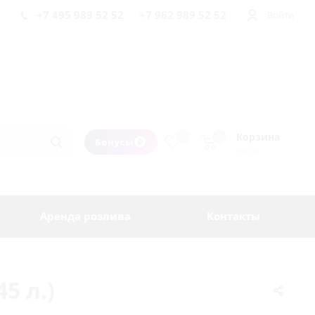
+7 495 989 52 52
+7 962 989 52 52
Войти
Корзина
0
0
Бонусы
пуста
Аренда розлива
Контакты
5 л.)