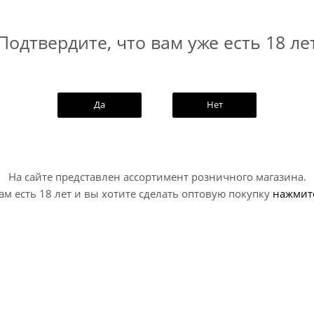
a Amplifire. Релиз оформлен вокруг лунной темы: яркой, таи
дача с маракуйей и гуавой. Напиток сделан как свежий new 
Подтвердите, что вам уже есть 18 ле
Да
Нет
На сайте представлен ассортимент розничного магазина.
ам есть 18 лет и вы хотите сделать оптовую покупку
нажмит
NEW
эт Принцесс / Stamm Net
Осьминогец Цитропокал