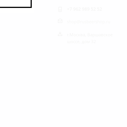
+7 962 989 52 52
shop@rusbeershop.ru
г.Москва, Варшавское
шоссе, дом 32