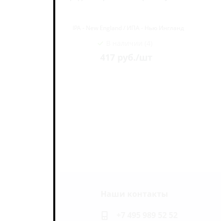
 ж/б (0,45
ю Ингланд
IPA - New England / ИПА - Нью Ингланд
В наличии (4)
417
руб.
/шт
Наши контакты
ь на связи
+7 495 989 52 52