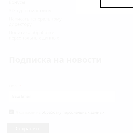
Бонусы
3D-тур по магазину
Написать генеральному
директору
Политика обработки
персональных данных
Подписка на новости
Email
*
Я согласен на
обработку персональных данных