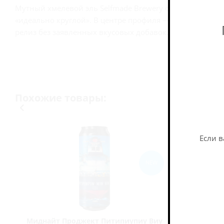
Мутный хмелевой эль Selfmade Brewery с Strata и Riwak
«идеально круглой». В центре профиля — цитрусовая по
релиз без заявленных вкусовых добавок.
Похожие товары:
Если в
NEW
Миднайт Проджект Питипиупиу Виу
Штамм Н