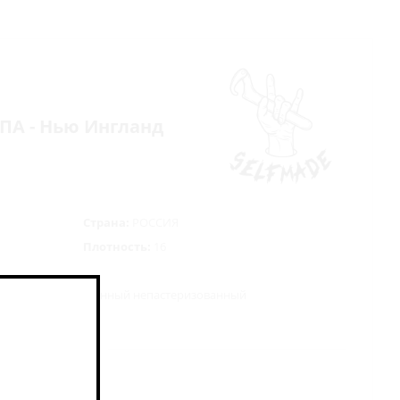
 ИПА - Нью Ингланд
Страна:
РОССИЯ
Плотность:
16
ванный неосветлённый непастеризованный
, дрожжи