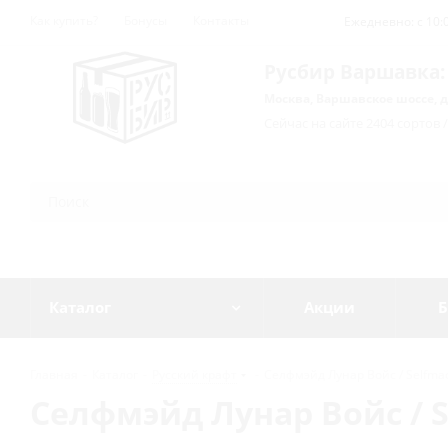
Как купить?
Бонусы
Контакты
Ежедневно: с 10:0
Русбир Варшавка:
Москва, Варшавское шоссе, д
Сейчас на сайте 2404 сортов 
Каталог
Акции
Б
Главная
-
Каталог
-
Русский крафт
-
Селфмэйд Лунар Войс / Selfmade
Селфмэйд Лунар Войс / Se