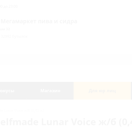
0 до 23:00
 Мегамаркет пива и сидра
ом 32
/ 32992 бутылок
онусы
Магазин
Для юр лиц
 Lunar Voice ж/б (0,45 л.)
lfmade Lunar Voice ж/б (0,4