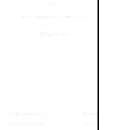
Виу /...
P
IPA - New England / ИПА - Нью Ингланд
IPA - Ne
В наличии (1)
456
руб.
/шт
38
Информация
Пивоварни
Условия оплаты
Страны