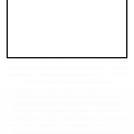
+7 495 989 52 52
+7 962 989 52 52
shop@rusbeershop.ru
г.Москва, Варшавское шоссе, дом 32
2026 © РусБир Варшавка
Магазин «Русбир» осуществляет деятельность в строгом
соответствии с Федеральным законом от 22.11.1995 №
171-ФЗ «О государственном регулировании
производства и оборота этилового спирта, алкогольной
и спиртосодержащей продукции и об ограничении
потребления (распития) алкогольной продукции».
Дистанционная торговля и доставка алкоголя не
осуществляются. Оплата происходит исключительно в
магазинах компании. Все материалы на сайте носят
исключительно информационный характер и не