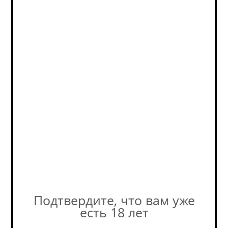
Состав:
890
руб.
/шт
Цена указана с
учетом скидки 7% за
регистрацию в
В корзину
бонусной
программе.
Дополнительная
скидка бонусами - до
20% (на кассе).
В наличии
(5)
Подтвердите, что вам уже
есть 18 лет