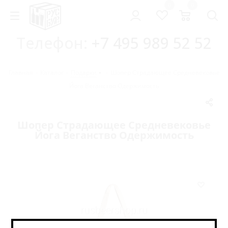
0
0
Телефон:
+7 495 989 52 52
Главная
-
Каталог
-
Подарки
-
Шопер Страдающее Средневековье
Йога Веганство Одержимость
Шопер Страдающее Средневековье
Йога Веганство Одержимость