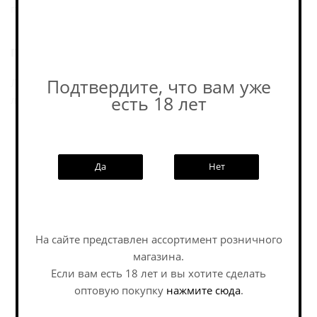
профилем.
Послевкусие:
Подтвердите, что вам уже
ЛІДСКАЕ Янтарнае — светлый золотисто-янтарный
есть 18 лет
лагер от «Лидского пива».
Пивоварня
Да
Нет
Похожие товары:
На сайте представлен ассортимент розничного
магазина.
Если вам есть 18 лет и вы хотите сделать
оптовую покупку
нажмите сюда
.
Наши специалисты ответят на
любой интересующий вопрос по