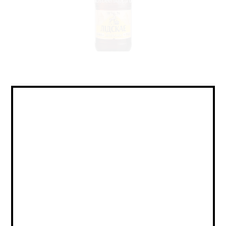
Lager - Helles / Лагер -
Хеллес
Объем:
0,615
Страна:
БЕЛАРУСЬ
Крепость:
5
Плотность:
11,8
IBU:
20
Сорт:
пивной напиток светлый пастеризованный