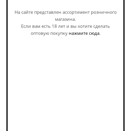
Политика обработки персональных данных
Задать вопрос
На сайте представлен ассортимент розничного
Пивоварни
магазина.
Если вам есть 18 лет и вы хотите сделать
Страны
оптовую покупку
нажмите сюда
.
Подписка на новости
Email
*
Я согласен на
обработку персональных данных