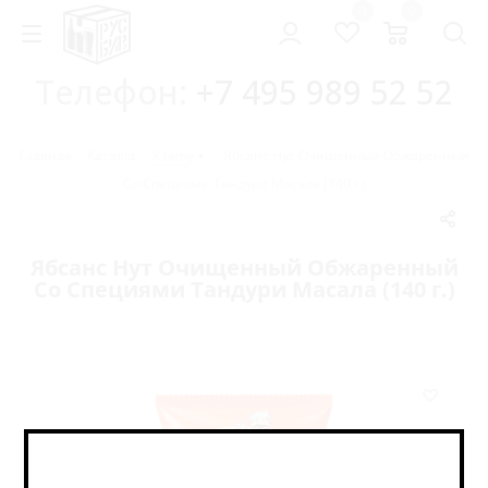
0
0
Телефон:
+7 495 989 52 52
Главная
-
Каталог
-
К пиву
-
Ябсанс Нут Очищенный Обжаренный
Со Специями Тандури Масала (140 г.)
Ябсанс Нут Очищенный Обжаренный
Со Специями Тандури Масала (140 г.)