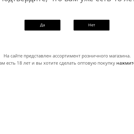
Да
Нет
На сайте представлен ассортимент розничного магазина.
ам есть 18 лет и вы хотите сделать оптовую покупку
нажмит
ислотный Заряд Мотуека /
Чибис Кислотный Заряд
Chibis...
Савин /...
PA - Sour / ИПА - Кислый
IPA - Sour / ИПА - Кисл
В наличии (15)
В наличии (16)
347
руб.
/шт
347
руб.
/шт