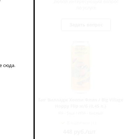
любой интересующий вопрос
по услуге
Задать вопрос
е сюда
.
 Нельсон
Биг Вилладж Хоппи Флип / Big Village
Hoppy Flip ж/б (0,45 л.)
ый
IPA - Sour / ИПА - Кислый
В наличии (1)
448
руб.
/шт