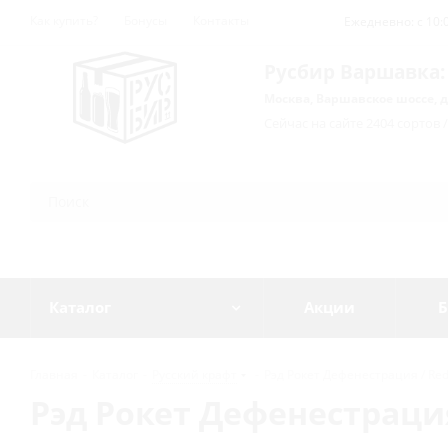
Как купить?
Бонусы
Контакты
Ежедневно: с 10:0
Русбир Варшавка:
Москва, Варшавское шоссе, д
Сейчас на сайте 2404 сортов 
Каталог
Акции
Б
Главная
-
Каталог
-
Русский крафт
-
Рэд Рокет Дефенестрация / Red R
Рэд Рокет Дефенестрация 