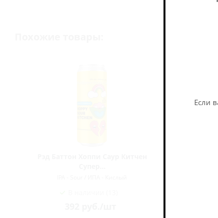
Похожие товары:
Если в
Рэд Баттон Хоппи Саур Китчен
Чибис К
Супер...
IPA - Sour / ИПА - Кислый
I
В наличии (13)
392
руб.
/шт