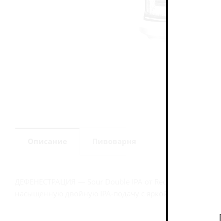
Описание
Пивоварня
ДЕФЕНЕСТРАЦИЯ — Sour Double IPA от Red Rocket Brewer
насыщенную двойную IPA-подачу с яркой фруктовой ки