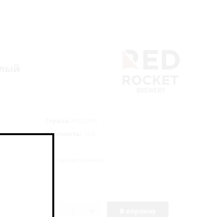
ислый
Страна:
РОССИЯ
Плотность:
18,6
е нефильтрованное неосветленное
жжи
В корзину