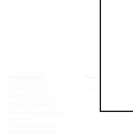
Информация
Пивоварни
Условия оплаты
Страны
Бонусы
3D-тур по магазину
Написать генеральному
директору
Политика обработки
персональных данных