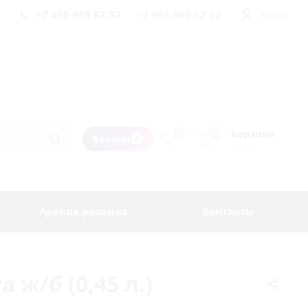
+7 495 989 52 52
+7 962 989 52 52
Войти
Корзина
0
0
Бонусы
пуста
Аренда розлива
Контакты
 ж/б (0,45 л.)