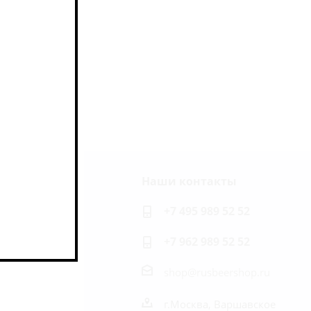
Наши контакты
ь на связи
+7 495 989 52 52
+7 962 989 52 52
shop@rusbeershop.ru
г.Москва, Варшавское