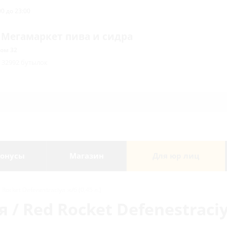
0 до 23:00
 Мегамаркет пива и сидра
ом 32
/ 32992 бутылок
онусы
Магазин
Для юр лиц
ocket Defenestraciya ж/б (0,45 л.)
/ Red Rocket Defenestraciya