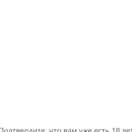
Цена указана с учетом 
за регистрацию в бону
программе.
Дополнительная скидка
- до 20% (на кассе).
В наличии
(23)
y с ананасом. Релиз сварен к восьмилетию бара «ОПЫТ» и со
слотностью.
Подтвердите, что вам уже есть 18 ле