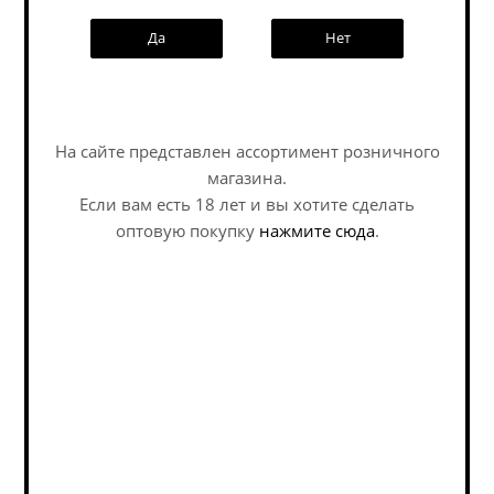
Наши специалисты ответят на
Да
Нет
любой интересующий вопрос по
услуге
Задать вопрос
На сайте представлен ассортимент розничного
Миднайт Проджект Ё
Ковен Андер Блэк
магазина.
Квадрюпель Сауэр...
Флагс / Coven Under
Если вам есть 18 лет и вы хотите сделать
Black Flags ж/б (0,45 л.)
оптовую покупку
нажмите сюда
.
Sour - Fruited / Саур -
Sour - Fruited / Саур -
Фруктовый
Фруктовый
В наличии (3)
В наличии (13)
524
руб.
/шт
308
руб.
/шт