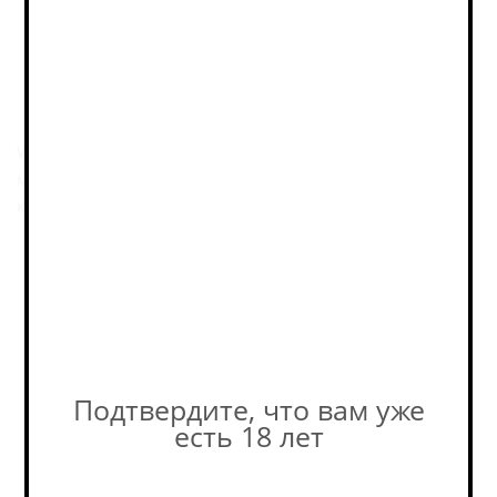
Описание
WOBBLE — Fruited Sour от Red Rocket Brewery с
мандарином. Лёгкий фруктовый релиз с освежающей
кислой основой и ярким цитрусовым акцентом.
Пивоварня
Похожие товары:
Подтвердите, что вам уже
есть 18 лет