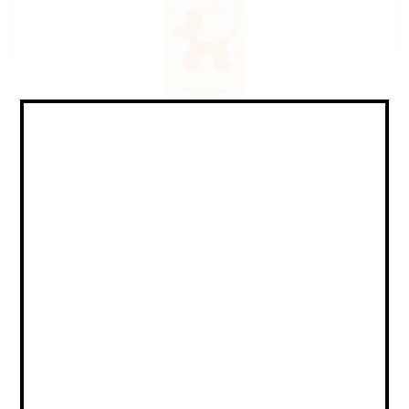
Sour - Fruited / Саур -
Фруктовый
Объем:
0,45
Страна:
РОССИЯ
Крепость:
5
Плотность:
15