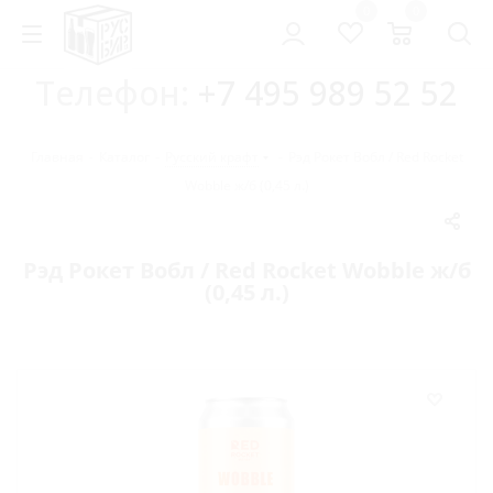
0
0
Телефон:
+7 495 989 52 52
Главная
-
Каталог
-
Русский крафт
-
Рэд Рокет Вобл / Red Rocket
Wobble ж/б (0,45 л.)
Рэд Рокет Вобл / Red Rocket Wobble ж/б
(0,45 л.)