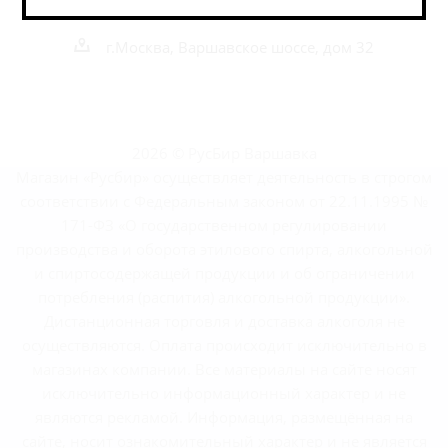
shop@rusbeershop.ru
г.Москва, Варшавское шоссе, дом 32
2026 © РусБир Варшавка
Магазин «Русбир» осуществляет деятельность в строгом
соответствии с Федеральным законом от 22.11.1995 №
171-ФЗ «О государственном регулировании
производства и оборота этилового спирта, алкогольной
и спиртосодержащей продукции и об ограничении
потребления (распития) алкогольной продукции».
Дистанционная торговля и доставка алкоголя не
осуществляются. Оплата происходит исключительно в
магазинах компании. Все материалы на сайте носят
исключительно информационный характер и не
являются рекламой. Информация, размещённая на
сайте, носит ознакомительный характер и не является