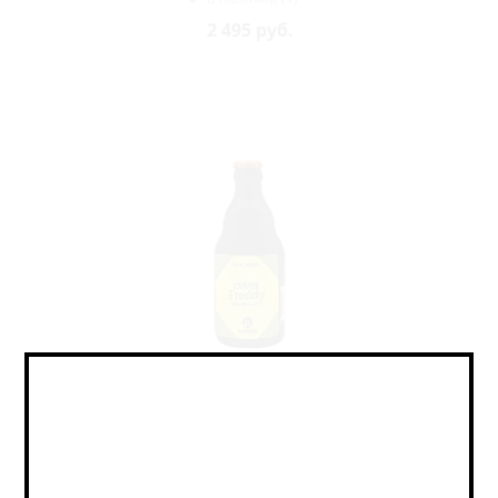
2 495
руб.
Альвин Кюве Фредди / Alvinne Cuvée Freddy (0,33
л.)
Sour - Oud Bruin / Саур - Оуд Брюн
В наличии (4)
1 356
руб.