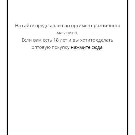
На сайте представлен ассортимент розничного
магазина.
Если вам есть 18 лет и вы хотите сделать
оптовую покупку
нажмите сюда
.
Бланш Де Намур Розе / Blanche De Namur Rosee
(0,33 л.)
Wheat Beer - Fruited / Вит Бир - Фруктовый
В наличии (1)
468
руб.