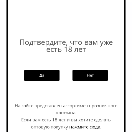
Информация
Условия оплаты
Бонусы
Подтвердите, что вам уже
3D-тур по магазину
есть 18 лет
Написать генеральному директору
Политика обработки персональных данных
Пивоварни
Да
Нет
Страны
На сайте представлен ассортимент розничного
Подписка на новости
магазина.
Если вам есть 18 лет и вы хотите сделать
оптовую покупку
нажмите сюда
.