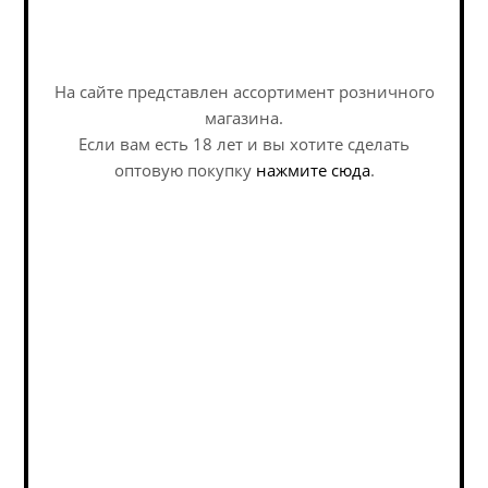
На сайте представлен ассортимент розничного
магазина.
Если вам есть 18 лет и вы хотите сделать
оптовую покупку
нажмите сюда
.
Белхевен Скоттиш Стаут / Belhaven Scottish Stout
(0,5 л.)
Stout - Other / Стаут - Прочий
Нет в наличии
403
руб.