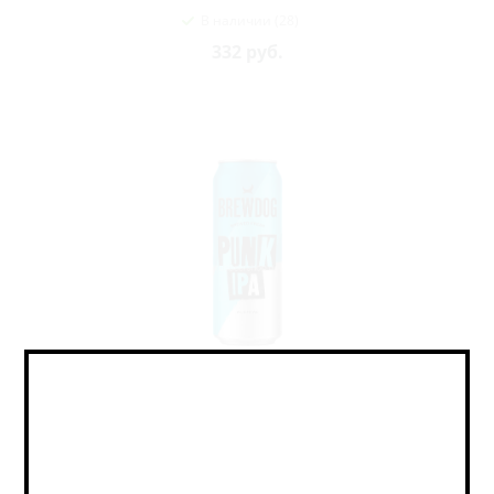
В наличии (28)
332
руб.
БрюДог Панк ИПА / BrewDog Punk IPA ж/б (0,5 л.)
IPA - American / ИПА - Американский
В наличии (9)
441
руб.