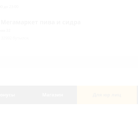
0 до 23:00
 Мегамаркет пива и сидра
ом 32
/ 32992 бутылок
онусы
Магазин
Для юр лиц