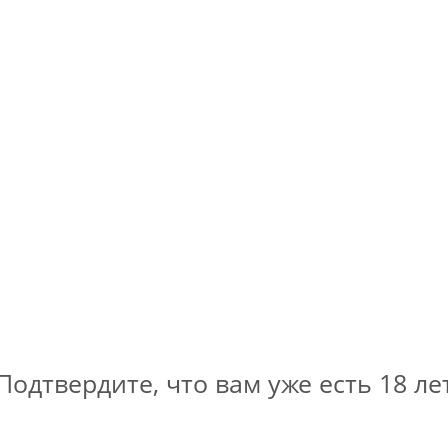
годный /
Сидр Баксвуд Гуава / Cider
Сидр Б
 Yagodnyj
Backswood Guava (0,45 л.)
Пол
)
Cider - Other Fruit / Сидр - Фруктовый
Cider - 
идр - Фруктовый
Нет в наличии
(3)
200
руб.
.
Подтвердите, что вам уже есть 18 ле