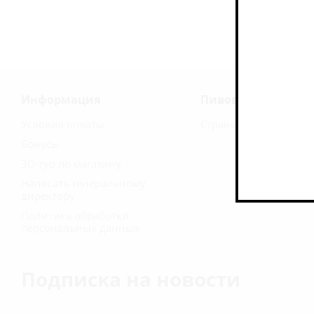
Информация
Пивоварни
Условия оплаты
Страны
Бонусы
3D-тур по магазину
Написать генеральному
директору
Политика обработки
персональных данных
Подписка на новости