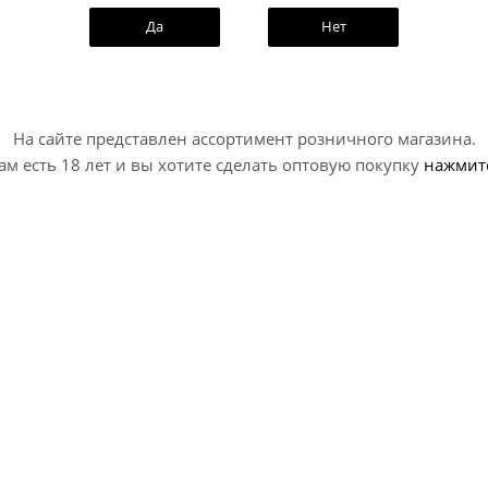
Да
Нет
Дримвудс
Сидр Баксвуд Полусухой /
На сайте представлен ассортимент розничного магазина.
ckswood...
Cider Backswood Semi-Dry
ам есть 18 лет и вы хотите сделать оптовую покупку
нажмит
(0,45 л.)
р - Сухой
Cider - Dry / Сидр - Сухой
чии
Нет в наличии
.
200
руб.
ску