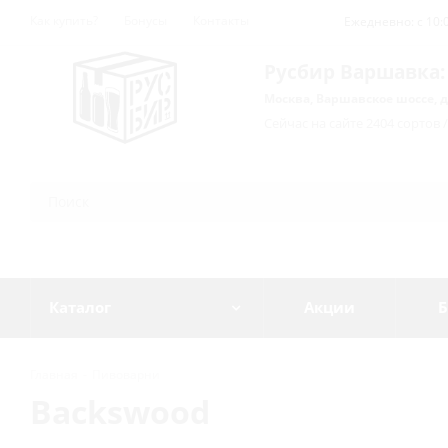
Как купить?
Бонусы
Контакты
Ежедневно: с 10:0
Русбир Варшавка:
Москва, Варшавское шоссе, д
Сейчас на сайте 2404 сортов 
Каталог
Акции
Б
Главная
-
Пивоварни
Backswood