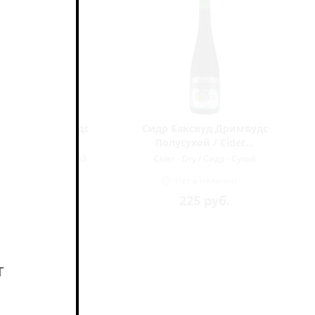
аксвуд Дримвудс
Сидр Баксвуд Дримвудс
усладкий /...
Полусухой / Cider...
Sweet / Сидр - Сладкий
Cider - Dry / Сидр - Сухой
Нет в наличии
Нет в наличии
222
руб.
225
руб.
т