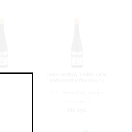
 Сухой / Cider
Сидр Баксвуд Тоффи / Cider
Dry (0,45 л.)
Backswood Toffee (0,45 л.)
 / Сидр - Сухой
Cider - Sweet / Сидр - Сладкий
ичии (10)
В наличии (47)
руб.
200
руб.