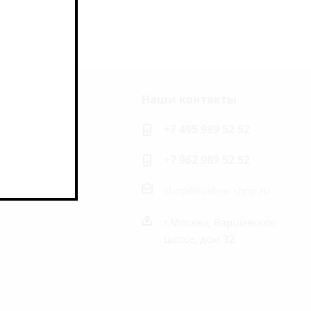
Наши контакты
ь на связи
+7 495 989 52 52
+7 962 989 52 52
shop@rusbeershop.ru
г.Москва, Варшавское
шоссе, дом 32