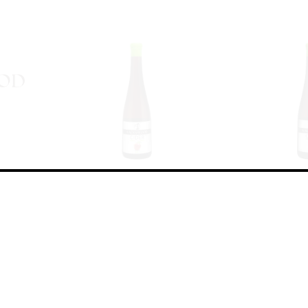
Сидр Баксвуд Полусладкий /
Сидр Баксвуд
Cider Backswood Semi-Sweet
Backswood 
(0,45 л.)
Cider - Sweet / Сидр - Сладкий
Cider - Dry
В наличии (39)
В нал
200
руб.
200