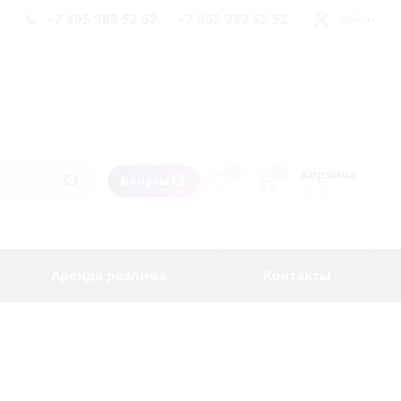
+7 495 989 52 52
+7 962 989 52 52
Войти
Корзина
0
0
Бонусы
пуста
Аренда розлива
Контакты