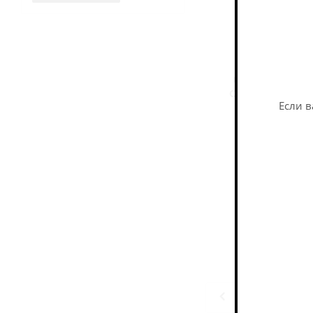
Сидр Баксвуд 
Сухой / Cider Ba
Если в
Cider - Dry / Сид
Нет в нали
222
руб
Назад к спи