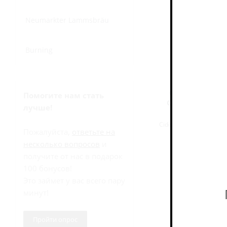
Neumarkter Lammsbräu
Burning
Сидр Баксвуд Я
Помогите нам стать
Cider Backswood
лучше!
(0,45 л.
Cider - Other Fruit / С
Пожалуйста,
ответьте на
В наличии 
несколько вопросов
и
200
руб
получите от нас в подарок
100 бонусов!
Это займет у вас всего пару
минут!
Пройти опрос