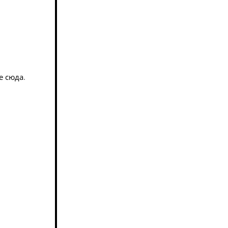
е сюда
.