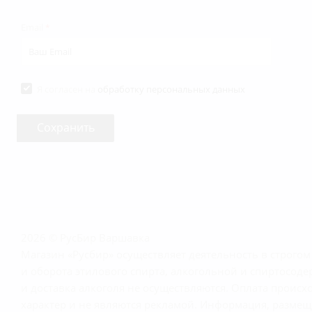
Email
*
Я согласен на
обработку персональных данных
2026 © РусБир Варшавка
Магазин «Русбир» осуществляет деятельность в строго
и оборота этилового спирта, алкогольной и спиртосод
и доставка алкоголя не осуществляются. Оплата прои
характер и не являются рекламой. Информация, размещё