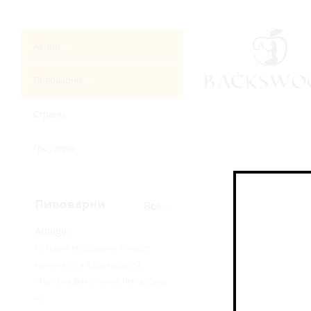
Акции
Пивоварни
Страны
Гроулеры
Пивоварни
Все...
Amager
История пивоварни Amager
начинается с двух друзей,
Мортена Валентина Люндсбака
и...