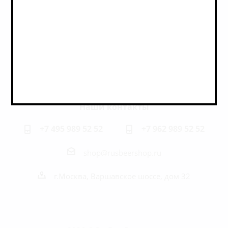
Оставайтесь на связи
Наши контакты
+7 495 989 52 52
+7 962 989 52 52
shop@rusbeershop.ru
г.Москва, Варшавское шоссе, дом 32