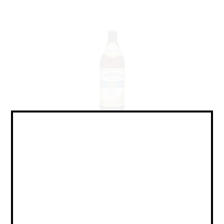
Байройтер Хель / Bayreuther Hell (0,5 л.)
Lager - Helles / Лагер - Хеллес
В наличии (29)
439
руб.