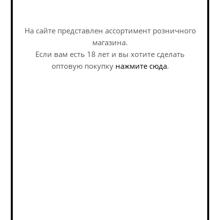
Нет в наличии
430
руб.
На сайте представлен ассортимент розничного
магазина.
Если вам есть 18 лет и вы хотите сделать
оптовую покупку
нажмите сюда
.
Байройтер Хефе-Вайссбир / Bayreuther Hefe-
Weissbier (0,5 л.)
Hefeweizen / Хефевайцен
Нет в наличии
424
руб.