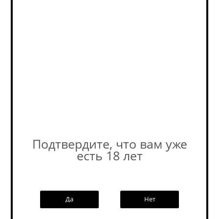
Байройтер Орижинал Лендбир Цвикл /...
Kellerbier / Келлербир
Нет в наличии
349
руб.
Подтвердите, что вам уже
есть 18 лет
Да
Нет
Байройтер Хель б/а / Bayreuther Hell (0,5 л.)
No Alco - Lager / Без Алкоголя - Лагер