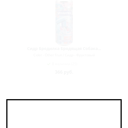
Сидр Бродилка Бродящая Собака...
Cider - Other Fruit / Сидр - Фруктовый
В наличии (25)
366
руб.