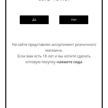
Сидр Бродилка б/а / Cider Brodilka ж/б (0,33 л.)
Да
Нет
No Alco - Cider / Perry / Без Алкоголя - Сидр / Пуаре
Нет в наличии
213
руб.
На сайте представлен ассортимент розничного
магазина.
Если вам есть 18 лет и вы хотите сделать
оптовую покупку
нажмите сюда
.
Сидр Бродилка Бродящая Собака / Cider...