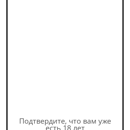
NEW
Бродилка (Бокал 0,425 л.)
Нет в наличии
268
руб.
Подтвердите, что вам уже
есть 18 лет