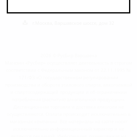
shop@rusbeershop.ru
г.Москва, Варшавское шоссе, дом 32
2026 © РусБир Варшавка
Магазин «Русбир» осуществляет деятельность в строгом
соответствии с Федеральным законом от 22.11.1995 №
171-ФЗ «О государственном регулировании
производства и оборота этилового спирта, алкогольной
и спиртосодержащей продукции и об ограничении
потребления (распития) алкогольной продукции».
Дистанционная торговля и доставка алкоголя не
осуществляются. Оплата происходит исключительно в
магазинах компании. Все материалы на сайте носят
исключительно информационный характер и не
являются рекламой. Информация, размещённая на