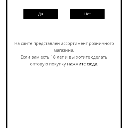
Сидр Бюльви Экстра Драй / Cider Bullevie Extra Dry
Да
Нет
(0,45 л.)
Cider - Dry / Сидр - Сухой
Нет в наличии
348
руб.
На сайте представлен ассортимент розничного
магазина.
Если вам есть 18 лет и вы хотите сделать
оптовую покупку
нажмите сюда
.
Страницы:
Пред.
1
2
3
4
Назад к списку