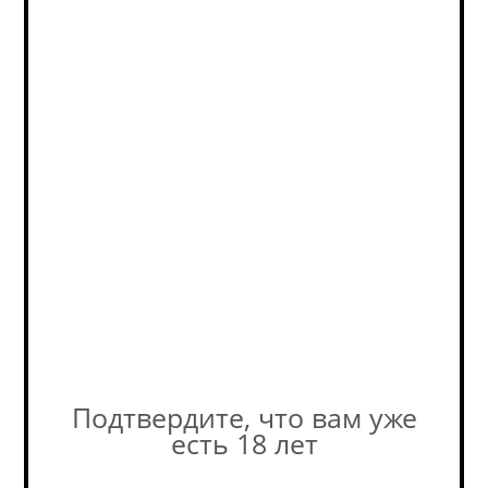
Сидр Бюльви Тоффи / Cider Bullevie Toffee (0,45 л.)
Cider - Sweet / Сидр - Сладкий
Нет в наличии
385
руб.
Подтвердите, что вам уже
есть 18 лет