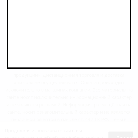
2026 © РусБир Варшавка
Магазин «Русбир» осуществляет деятельность в
строгом соответствии с Федеральным законом от
22.11.1995 № 171-ФЗ «О государственном
регулировании производства и оборота этилового
спирта, алкогольной и спиртосодержащей продукции и
об ограничении потребления (распития) алкогольной
продукции». Дистанционная торговля и доставка
алкоголя не осуществляются. Оплата происходит
исключительно в магазинах компании. Все материалы на
сайте носят исключительно информационный характер
и не являются рекламой. Информация, размещённая на
сайте, носит ознакомительный характер и не является
публичной офертой в смысле ст. 437 ГК РФ. Цены в
магазинах могут отличаться от указанных на сайте.
Продолжая использовать сайт, вы
соглашаетесь на обработку файлов cookie и
Принять