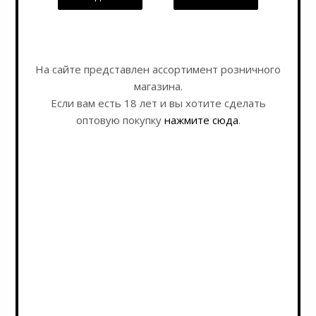
Я согласен на
обработку персональных данных
На сайте представлен ассортимент розничного
магазина.
Если вам есть 18 лет и вы хотите сделать
оптовую покупку
нажмите сюда
.
Оставайтесь на связи
Наши контакты
+7 495 989 52 52
+7 962 989 52 52
shop@rusbeershop.ru
г.Москва, Варшавское шоссе, дом 32