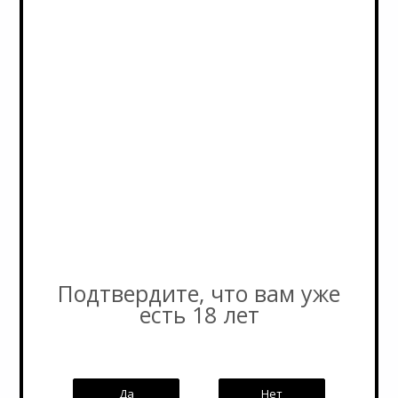
Условия оплаты
Бонусы
3D-тур по магазину
Написать генеральному директору
Политика обработки персональных данных
Пивоварни
Страны
Подписка на новости
Подтвердите, что вам уже
есть 18 лет
Email
*
Да
Нет