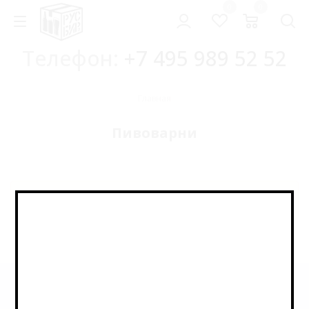
0
0
Телефон:
+7 495 989 52 52
Главная
Пивоварни
Элемент не найден
Информация