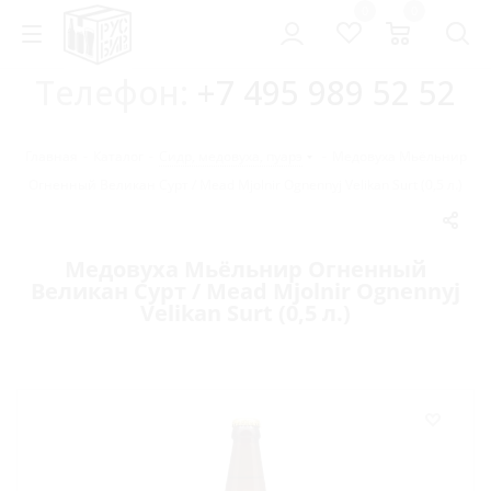
0
0
Телефон:
+7 495 989 52 52
Главная
-
Каталог
-
Сидр, медовуха, пуарэ
-
Медовуха Мьёльнир
Огненный Великан Сурт / Mead Mjolnir Ognennyj Velikan Surt (0,5 л.)
Медовуха Мьёльнир Огненный
Великан Сурт / Mead Mjolnir Ognennyj
Velikan Surt (0,5 л.)