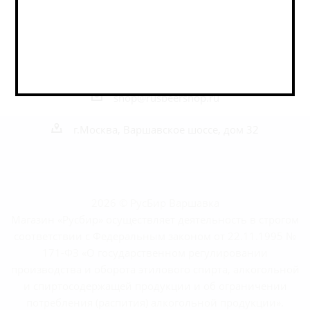
Наши контакты
+7 495 989 52 52
+7 962 989 52 52
shop@rusbeershop.ru
г.Москва, Варшавское шоссе, дом 32
2026 © РусБир Варшавка
Магазин «Русбир» осуществляет деятельность в строгом
соответствии с Федеральным законом от 22.11.1995 №
171-ФЗ «О государственном регулировании
производства и оборота этилового спирта, алкогольной
и спиртосодержащей продукции и об ограничении
потребления (распития) алкогольной продукции».