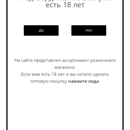
есть 18 лет
Похожие товары:
Да
Нет
Наши специалисты ответят на
любой интересующий вопрос по
услуге
На сайте представлен ассортимент розничного
магазина.
Задать вопрос
Если вам есть 18 лет и вы хотите сделать
оптовую покупку
нажмите сюда
.
Медовуха Степь и
Медовуха Селфмэйд
Ветер Безопасный...
Эбиссэл Брют / Mead...
Mead - Melomel / Медовуха -
Mead - Melomel / Медовуха -
Меломель
Меломель
В наличии (5)
В наличии (2)
426
руб.
/шт
381
руб.
/шт