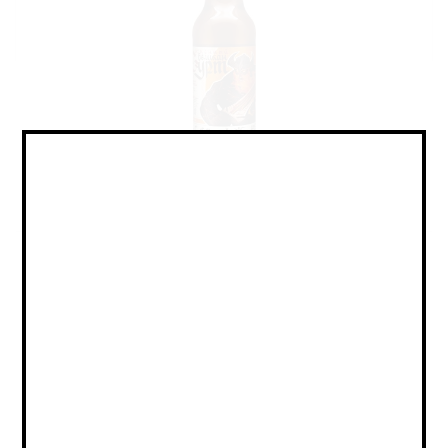
Mead - Melomel / Медовуха -
Меломель
Объем:
0,5
Страна:
РОССИЯ
Крепость:
4.7
Плотность: