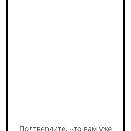
КУПИТЬ ОПТОМ
на b2b‑платформе РусБир
Описание
Всё может Сурт, правитель огненных великанов. Силы
его равны Богам Асгарда. Единственное место, где он
теряет силу — облепиховая Роща Ходдмимир.
Огненный меч короля великанов гаснет на фоне
пламенных ягод облепихи
Пивоварня
Подтвердите, что вам уже