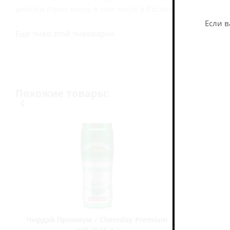
десятки стран мира, в том числе в Россию.
Если в
Еще пиво этой пивоварни.
Похожие товары:
Чирдэй Премиум / Cheerday Premium
Рэд Роке
ж/б (0,65 л.)
Hop