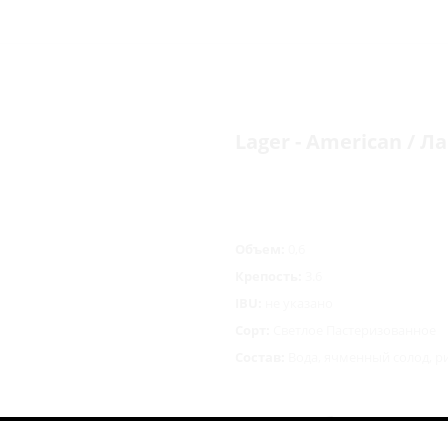
Lager - American / 
Объем:
0,6
Крепость:
3.6
IBU:
не указано
Сорт:
Светлое Пастеризованное
Состав:
Вода, ячменный солод, р
256
руб.
/шт