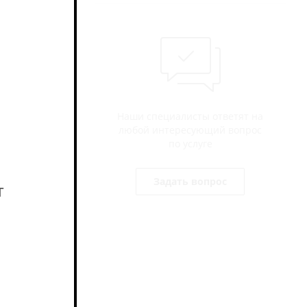
тами в 1903
Наши специалисты ответят на
. Первое
любой интересующий вопрос
tsgebot от
по услуге
охновением
Задать вопрос
т
й
 была
нившись с
строгость в
мер рис.
руется в