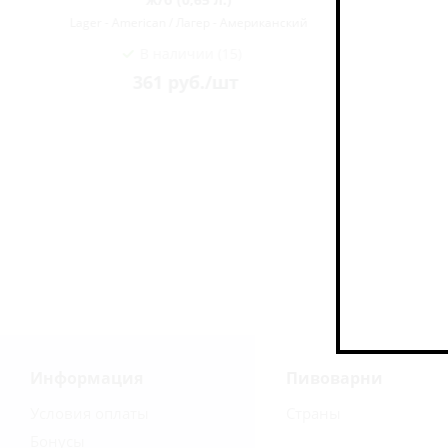
Lager - American / Лагер - Американский
Lager - A
В наличии (15)
361
руб.
/шт
Информация
Пивоварни
Условия оплаты
Страны
Бонусы