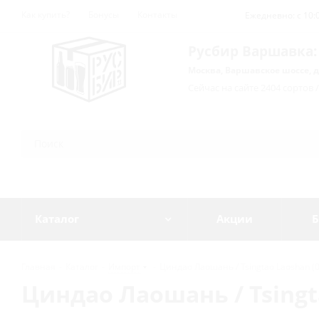
Как купить?
Бонусы
Контакты
Ежедневно: с 10:0
Русбир Варшавка:
Москва, Варшавское шоссе, д
Сейчас на сайте 2404 сортов 
Каталог
Акции
Б
Главная
-
Каталог
-
Импорт
-
Циндао Лаошань / Tsingtao Laoshan (0,
Циндао Лаошань / Tsingta