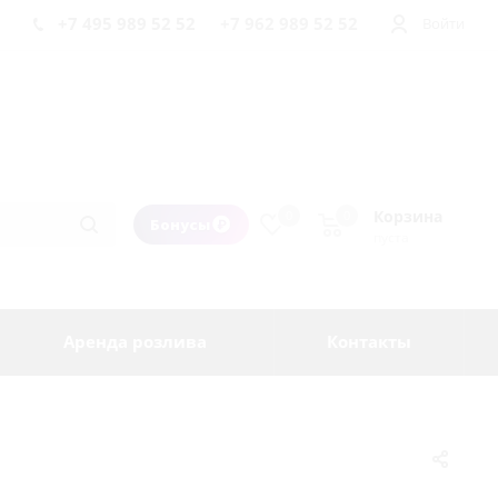
+7 495 989 52 52
+7 962 989 52 52
Войти
Корзина
0
0
Бонусы
пуста
Аренда розлива
Контакты