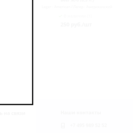
ериканский
Lager - American / Лагер - Американский
В наличии (1)
250
руб.
/шт
Наши контакты
ь на связи
+7 495 989 52 52