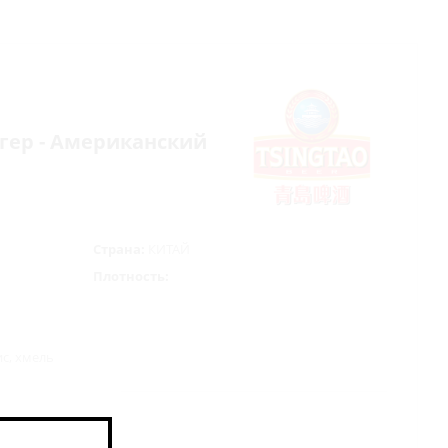
Лагер - Американский
Страна:
КИТАЙ
Плотность:
ис, хмель