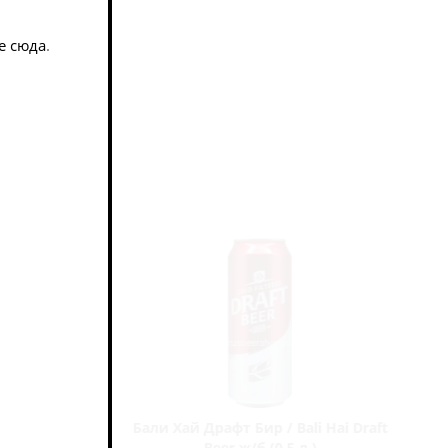
е сюда
.
/ Brewlok
Бали Хай Драфт Бир / Bali Hai Draft
0,45 л.)
Beer ж/б (0,5 л.)