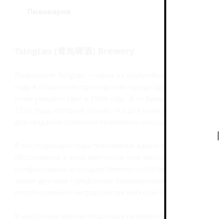
Пивоварня
Tsingtao (青岛啤酒) Brewery
Пивоварня Tsingtao — одна из крупнейших пивоваренн
году в старинном приморском городе Циндао провинции
пиво увидело свет в 1904 году. В то время при изготов
1516 года, который гласит, что для пива должны испол
для создания логотипа пивоварни послужил живописый
В последующие годы пивоварню ждали многочисленные 
обстановкой в этой местности она несколько раз перех
конфискована в государственную собственность Китая.
тремя другими городскими пивоварнями, стала именоват
использовании ингредиентов несколько смягчилась, по
В настоящее время продукция пивоварни чрезвычайно п