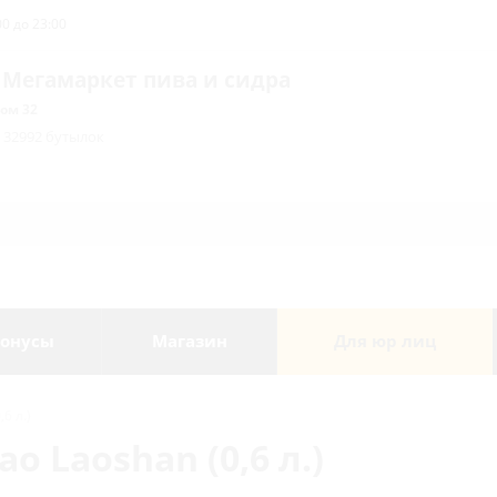
0 до 23:00
 Мегамаркет пива и сидра
ом 32
/ 32992 бутылок
онусы
Магазин
Для юр лиц
6 л.)
o Laoshan (0,6 л.)