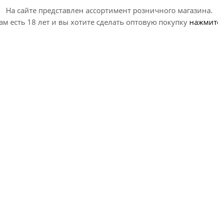
На сайте представлен ассортимент розничного магазина.
ам есть 18 лет и вы хотите сделать оптовую покупку
нажмит
т Хоппи Лагер / Red Rocket
Брюлок Воронежское Море 
py Lager ж/б (0,45 л.)
Voronezhskoe More ж/б (