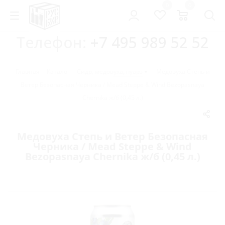
0
0
Телефон:
+7 495 989 52 52
Главная
-
Каталог
-
Сидр, медовуха, пуарэ
-
Медовуха Степь и
Ветер Безопасная Черника / Mead Steppe & Wind Bezopasnaya
Chernika ж/б (0,45 л.)
Медовуха Степь и Ветер Безопасная
Черника / Mead Steppe & Wind
Bezopasnaya Chernika ж/б (0,45 л.)