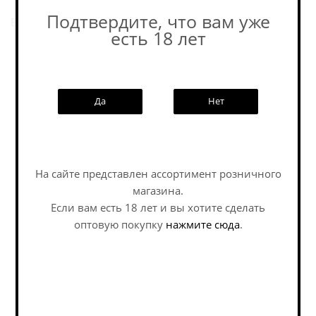
Подтвердите, что вам уже
Еще пиво этой пивоварни.
есть 18 лет
Похожие товары:
Да
Нет
Наши специалисты ответят на
На сайте представлен ассортимент розничного
любой интересующий вопрос по
магазина.
услуге
Если вам есть 18 лет и вы хотите сделать
оптовую покупку
нажмите сюда
.
Задать вопрос
Медовуха Степь и
Медовуха Ковен
Ветер Вишня & Мёд /...
Вермилион / Mead
Coven Vermilion ж/б
(0,45 л.)
Mead - Melomel / Медовуха -
Mead - Melomel / Медовуха -