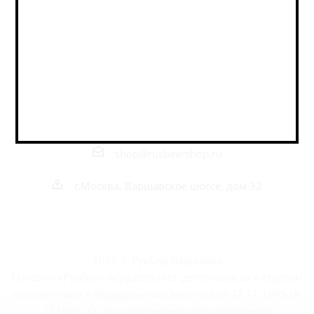
Оставайтесь на связи
Наши контакты
+7 495 989 52 52
+7 962 989 52 52
shop@rusbeershop.ru
г.Москва, Варшавское шоссе, дом 32
2026 © РусБир Варшавка
Магазин «Русбир» осуществляет деятельность в строгом
соответствии с Федеральным законом от 22.11.1995 №
171-ФЗ «О государственном регулировании