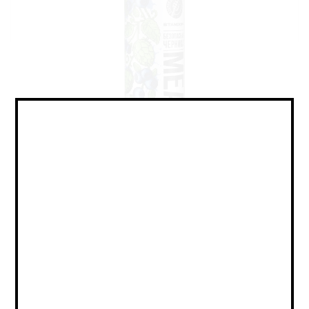
Mead - Melomel / Медовуха -
Меломель
Объем:
0,45
Страна:
РОССИЯ
Крепость:
6