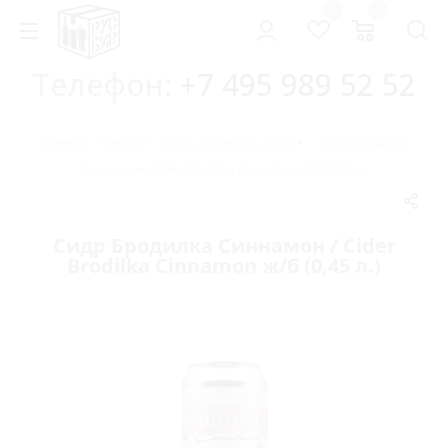
0
0
Телефон:
+7 495 989 52 52
Главная
-
Каталог
-
Сидр, медовуха, пуарэ
-
Сидр Бродилка
Синнамон / Cider Brodilka Cinnamon ж/б (0,45 л.)
Сидр Бродилка Синнамон / Cider
Brodilka Cinnamon ж/б (0,45 л.)