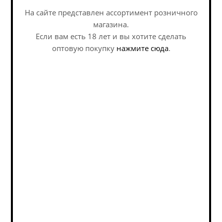
Пивоварня
На сайте представлен ассортимент розничного
магазина.
Если вам есть 18 лет и вы хотите сделать
оптовую покупку
нажмите сюда
.
Похожие товары:
Наши специалисты ответят на
любой интересующий вопрос по
услуге
Задать вопрос
Сидр Леонид Леврана
Сидр Токсовская
Печеное Яблочко /...
Сидрерия Харт Оф
Гозе...