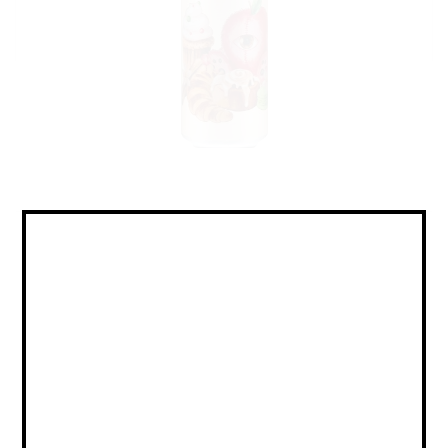
Cider - Spiced / Hopped / Сидр -
Пряный / Охмелённый
Объем:
0,45
Страна:
РОССИЯ
Крепость:
5
Плотность:
-
IBU:
не указано