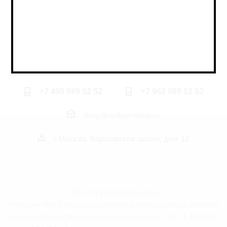
Оставайтесь на связи
Наши контакты
+7 495 989 52 52
+7 962 989 52 52
shop@rusbeershop.ru
г.Москва, Варшавское шоссе, дом 32
2026 © РусБир Варшавка
Магазин «Русбир» осуществляет деятельность в строгом
соответствии с Федеральным законом от 22.11.1995 №