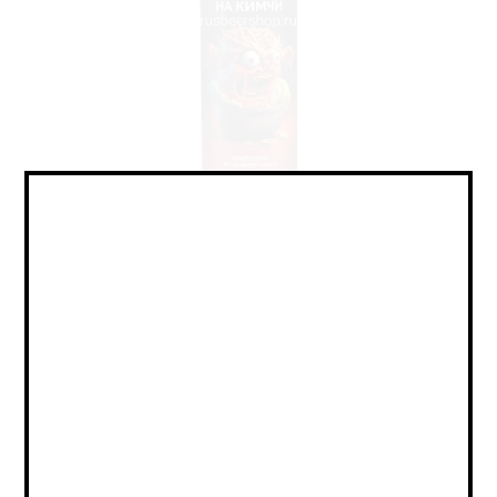
Sour - Tomato / Veg Gose / Саур
- Томатный / Овощной Гозе
Объем:
0,45
Страна:
РОССИЯ
Крепость:
5
Плотность:
12,5