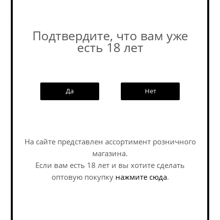
прораб - любитель караоке...
Смотрите во всех барах страны. 18+
Подтвердите, что вам уже
есть 18 лет
Пивоварня
Да
Нет
Похожие товары:
На сайте представлен ассортимент розничного
магазина.
Наши специалисты ответят на
Если вам есть 18 лет и вы хотите сделать
любой интересующий вопрос по
услуге
оптовую покупку
нажмите сюда
.
Задать вопрос
Саботаж Томмейтс /
Селфмэйд Томато