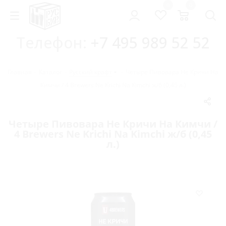
0
0
Телефон:
+7 495 989 52 52
Главная
-
Каталог
-
Русский крафт
-
Четыре Пивовара Не Кричи На
Кимчи / 4 Brewers Ne Krichi Na Kimchi ж/б (0,45 л.)
Четыре Пивовара Не Кричи На Кимчи /
4 Brewers Ne Krichi Na Kimchi ж/б (0,45
л.)