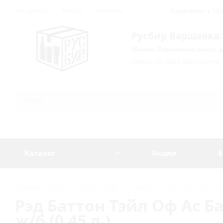
Как купить?
Бонусы
Контакты
Ежедневно: с 10:0
Русбир Варшавка:
Москва, Варшавское шоссе, д
Сейчас на сайте 2404 сортов 
Каталог
Акции
Б
Главная
-
Каталог
-
Русский крафт
-
Рэд Баттон Тэйл Оф Ас Батч 2025
Рэд Баттон Тэйл Оф Ас Бат
ж/б (0,45 л.)