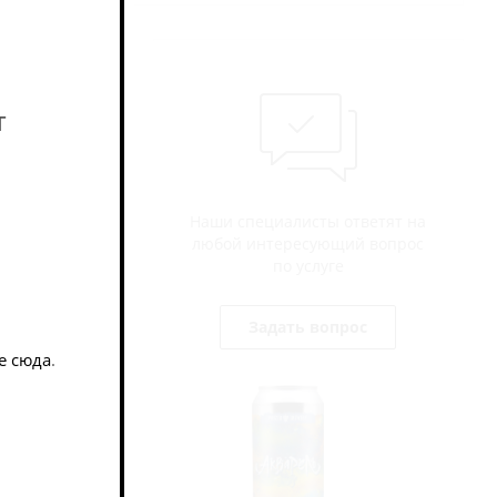
т
 более
Наши специалисты ответят на
любой интересующий вопрос
по услуге
Задать вопрос
е сюда
.