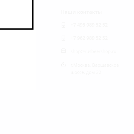
Наши контакты
ь на связи
+7 495 989 52 52
+7 962 989 52 52
shop@rusbeershop.ru
г.Москва, Варшавское
шоссе, дом 32