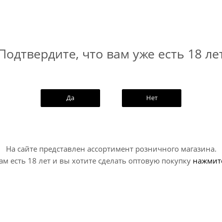
Подтвердите, что вам уже есть 18 ле
офиль у сорта построен на ярком цитрусовом направлении с
Да
Нет
На сайте представлен ассортимент розничного магазина.
ам есть 18 лет и вы хотите сделать оптовую покупку
нажмит