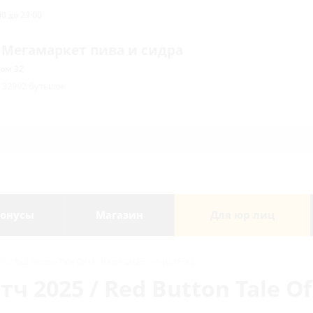
0 до 23:00
 Мегамаркет пива и сидра
ом 32
/ 32992 бутылок
онусы
Магазин
Для юр лиц
 / Red Button Tale Of Us Batch 2025 ж/б (0,45 л.)
ч 2025 / Red Button Tale Of