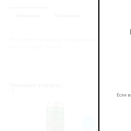
Описание
Пивоварня
IPA с добавлением юдзу, выпущенная как батч 2025. Пр
сухой и бодрой подачей.
Похожие товары:
Если в
NEW