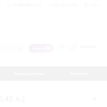
+7 495 989 52 52
+7 962 989 52 52
Войти
Корзина
0
0
Бонусы
пуста
Аренда розлива
Контакты
,45 л.)