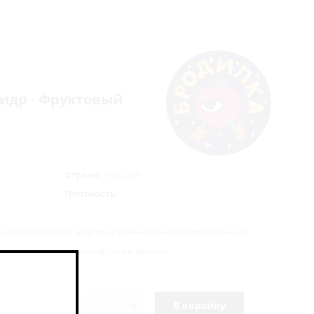
/ Сидр - Фруктовый
Страна:
РОССИЯ
Плотность:
-
ный полусладкий нефильтрованный непастеризованный
тжима, вишня свежая, дрожжи винные
В корзину