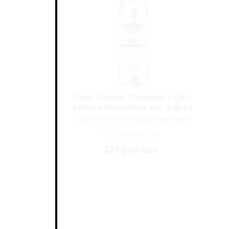
Собака...
Сидр Салденс Пэшнфрут / Cider
Salden's Passionfruit ж/б (0,45 л.)
Фруктовый
Cider - Other Fruit / Сидр - Фруктовый
В наличии (20)
273
руб.
/шт