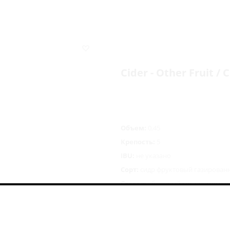
Cider - Other Fruit 
Объем:
0,45
Крепость:
5
IBU:
не указано
Сорт:
сидр фруктовый газирован
Состав:
яблочный сок прямого о
366
руб.
/шт