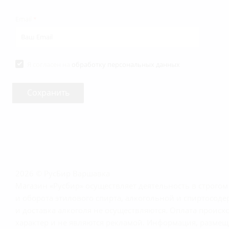
Email
*
Я согласен на
обработку персональных данных
2026 © РусБир Варшавка
Магазин «Русбир» осуществляет деятельность в строго
и оборота этилового спирта, алкогольной и спиртосод
и доставка алкоголя не осуществляются. Оплата прои
характер и не являются рекламой. Информация, размещё