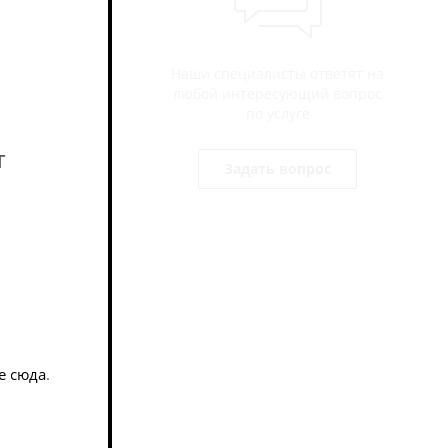
Наши специалисты ответят на
любой интересующий вопрос
по услуге
т
Задать вопрос
ных
е сюда
.