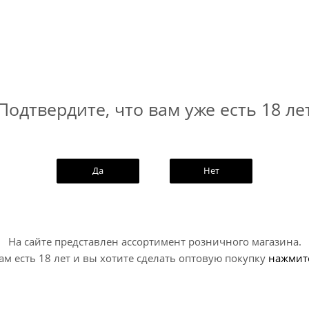
 яблока, дополненный лёгкими винными нотами.
 характером.
Подтвердите, что вам уже есть 18 ле
блочной основе с добавлением вишни, сброженный на вин
Да
Нет
вую ягодность в прямом, понятном профиле.
На сайте представлен ассортимент розничного магазина.
ам есть 18 лет и вы хотите сделать оптовую покупку
нажмит