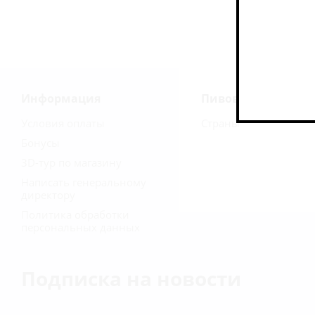
Информация
Пивоварни
Условия оплаты
Страны
Бонусы
3D-тур по магазину
Написать генеральному
директору
Политика обработки
персональных данных
Подписка на новости