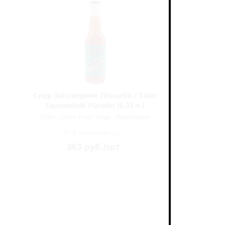
Сидр Заповедник Плацебо / Cider
Сидр Алс
Zapovednik Placebo (0,33 л.)
Nord
Cider - Other Fruit / Сидр - Фруктовый
Cider -
В наличии (5)
363
руб.
/шт