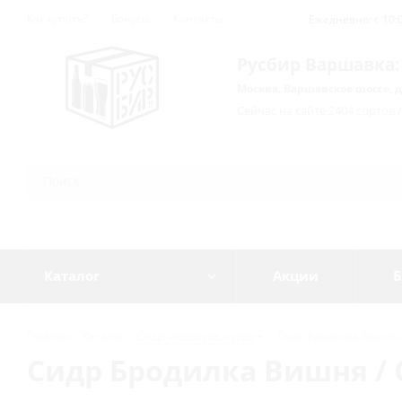
Как купить?
Бонусы
Контакты
Ежедневно: с 10:0
Русбир Варшавка:
Москва, Варшавское шоссе, д
Сейчас на сайте 2404 сортов 
Каталог
Акции
Б
Главная
-
Каталог
-
Сидр, медовуха, пуарэ
-
Сидр Бродилка Вишня / C
Сидр Бродилка Вишня / Ci