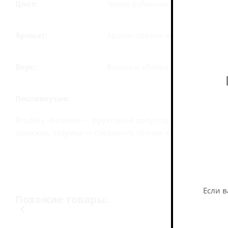
Цвет:
Тёмно-рубиновый.
Аромат:
Аромат свежих ягод и спелого
Вкус:
Вишня и яблоко, с полусладким
Послевкусие:
Brodilka «Вишня» — фруктовый полусладкий сидр на я
дрожжах; задумка — соединить сочное яблоко и вишнё
Если в
Похожие товары: