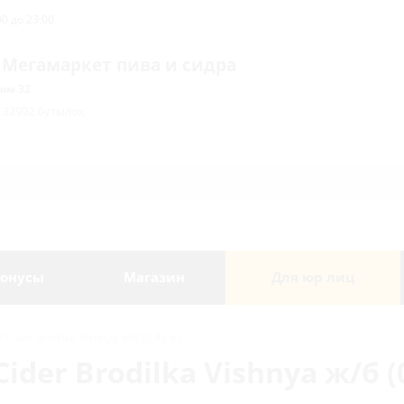
0 до 23:00
 Мегамаркет пива и сидра
ом 32
/ 32992 бутылок
онусы
Магазин
Для юр лиц
ider Brodilka Vishnya ж/б (0,45 л.)
der Brodilka Vishnya ж/б (0