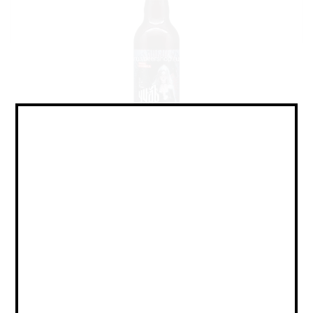
Mead - Melomel / Медовуха -
Меломель
Объем:
0,5
Страна:
РОССИЯ
Крепость:
6