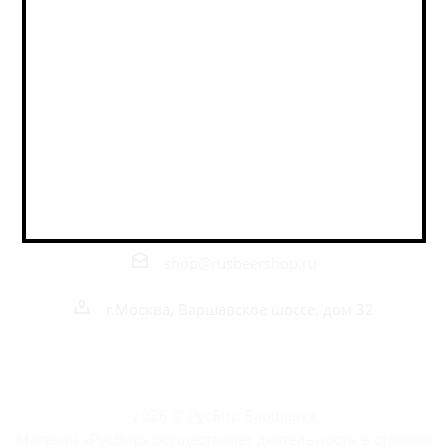
Оставайтесь на связи
Наши контакты
+7 495 989 52 52
+7 962 989 52 52
shop@rusbeershop.ru
г.Москва, Варшавское шоссе, дом 32
2026 © РусБир Варшавка
Магазин «Русбир» осуществляет деятельность в строгом