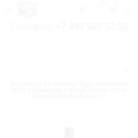
0
0
Телефон:
+7 495 989 52 52
Главная
-
Каталог
-
Сидр, медовуха, пуарэ
-
Медовуха Мьёльнир
Чудъ Камчатка Кутх Хранитель / Mead Mjolnir Chud Kamchatka Kuth (0,5
л.)
Медовуха Мьёльнир Чудъ Камчатка
Кутх Хранитель / Mead Mjolnir Chud
Kamchatka Kuth (0,5 л.)