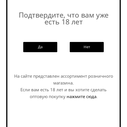
Подтвердите, что вам уже
Пивоварня
есть 18 лет
Похожие товары:
Да
Нет
На сайте представлен ассортимент розничного
Наши специалисты ответят на
магазина.
любой интересующий вопрос по
Если вам есть 18 лет и вы хотите сделать
услуге
оптовую покупку
нажмите сюда
.
Задать вопрос
Медовуха Мьёльнир
Медовуха Мьёльнир
Плата Мимира / Mead
Хель Владычица /
Mjolnir Plata Mimira
Mead...