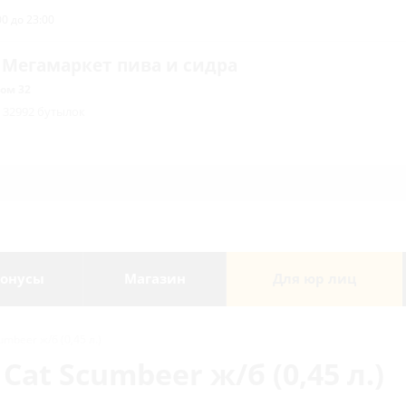
0 до 23:00
 Мегамаркет пива и сидра
ом 32
/ 32992 бутылок
онусы
Магазин
Для юр лиц
umbeer ж/б (0,45 л.)
Cat Scumbeer ж/б (0,45 л.)