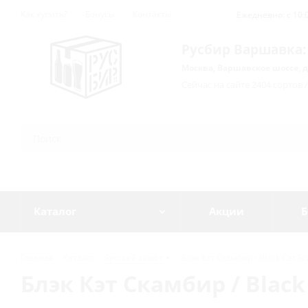
Как купить?
Бонусы
Контакты
Ежедневно: с 10:0
Русбир Варшавка:
Москва, Варшавское шоссе, д
Сейчас на сайте 2404 сортов 
Каталог
Акции
Б
Главная
-
Каталог
-
Русский крафт
-
Блэк Кэт Скамбир / Black Cat Sc
Блэк Кэт Скамбир / Black 