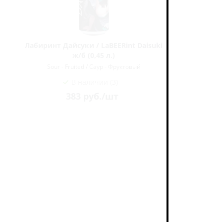
r
Лабиринт Дайсуки / LaBEERint Daisuki
Аляск
ж/б (0,45 л.)
Sour - Fruited / Саур - Фруктовый
Sour 
В наличии (3)
383
руб.
/шт