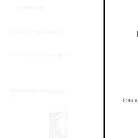
Пивоварня
Black Cat Brewery
Еще пиво этой пивоварни.
Похожие товары:
Если в