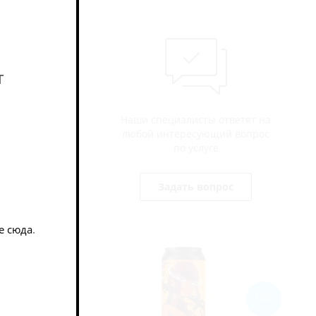
т
Наши специалисты ответят на
любой интересующий вопрос
по услуге
Задать вопрос
е сюда
.
NEW