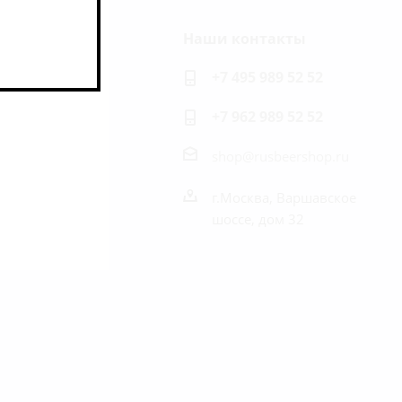
Наши контакты
ь на связи
+7 495 989 52 52
+7 962 989 52 52
shop@rusbeershop.ru
г.Москва, Варшавское
шоссе, дом 32