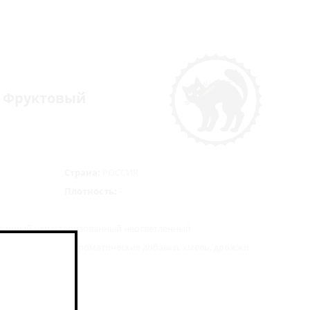
р - Фруктовый
Страна:
РОССИЯ
Плотность:
-
ванный непастеризованный неосветленный
акуйя, каламанси, ароматические добавки, хмель, дрожжи