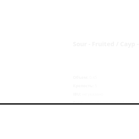
Sour - Fruited / Сау
Объем:
0,45
Крепость:
5
IBU:
не указано
Сорт:
пивной напиток нефильтро
Состав:
вода, солод, ананас, мар
333
руб.
/шт