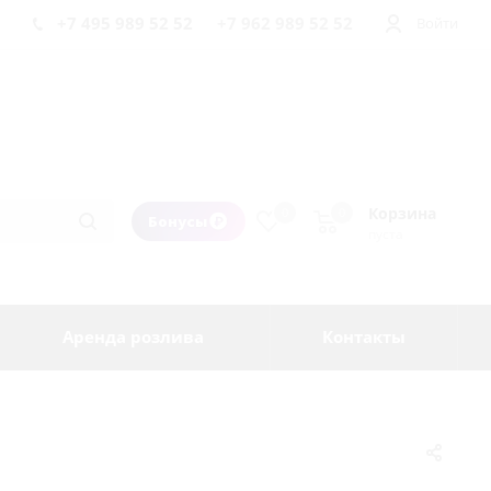
+7 495 989 52 52
+7 962 989 52 52
Войти
Корзина
0
0
Бонусы
пуста
Аренда розлива
Контакты