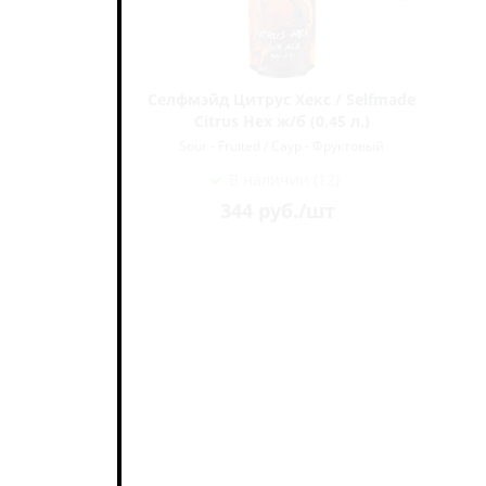
рендли /
Селфмэйд Цитрус Хекс / Selfmade
Citrus Hex ж/б (0,45 л.)
ктовый
Sour - Fruited / Саур - Фруктовый
В наличии (12)
344
руб.
/шт