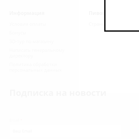
Информация
Пивоварни
Условия оплаты
Страны
Бонусы
3D-тур по магазину
Написать генеральному
директору
Политика обработки
персональных данных
Подписка на новости
Email
*