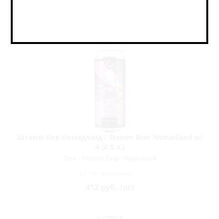
Нет в наличии
298
руб.
/шт
Штамм Бир Номадлэнд / Stamm Beer Nomadland ж/
б (0,5 л.)
Sour - Fruited / Саур - Фруктовый
Нет в наличии
412
руб.
/шт