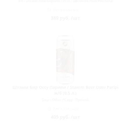
IPA - Double New England / ИПА - Двойной Нью Ингланд
Нет в наличии
389
руб.
/шт
Штамм Бир Оссу Парипи / Stamm Beer Ossu Paripi
ж/б (0,5 л.)
Sour - Other / Саур - Прочий
Нет в наличии
405
руб.
/шт