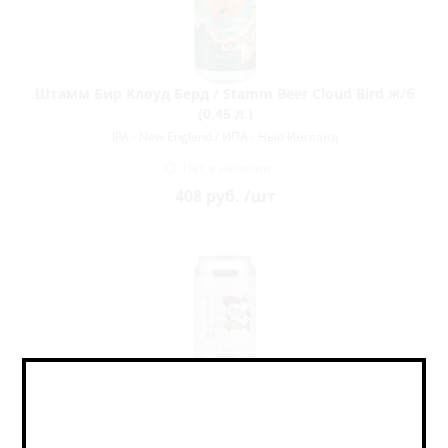
Штамм Бир Клоуд Берд / Stamm Beer Cloud Bird ж/б
(0,45 л.)
IPA - New England / ИПА - Нью Ингланд
Нет в наличии
408
руб.
/шт
Штамм Бир Койнобори / Stamm Beer Koinobori ж/б