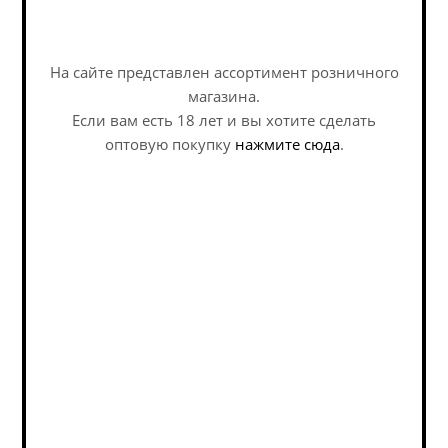
На сайте представлен ассортимент розничного
магазина.
Если вам есть 18 лет и вы хотите сделать
оптовую покупку
нажмите сюда
.
Штамм Бир Май Сикрет Френд / Stamm Beer My
Secret Friend ж/б (0,45 л.)
Stout - Imperial Milk / Стаут - Двойной Молочный
Нет в наличии
375
руб.
/шт