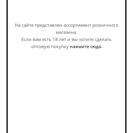
На сайте представлен ассортимент розничного
магазина.
Если вам есть 18 лет и вы хотите сделать
оптовую покупку
нажмите сюда
.
Лимонад Бандаберг Персик / Bundaberg Peach
(0,375 л.)
No Alco - Lemonade / Без Алкоголя - Лимонад
Нет в наличии
304
руб.