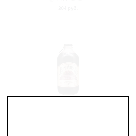
304
руб.
Лимонад Бандаберг Бургундия...
No Alco - Lemonade / Без Алкоголя - Лимонад
Нет в наличии
304
руб.