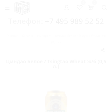
0
0
Телефон:
+7 495 989 52 52
Главная
-
Каталог
-
Импорт
-
Циндао Белое / Tsingtao Wheat ж/б
(0,5 л.)
Циндао Белое / Tsingtao Wheat ж/б (0,5
л.)