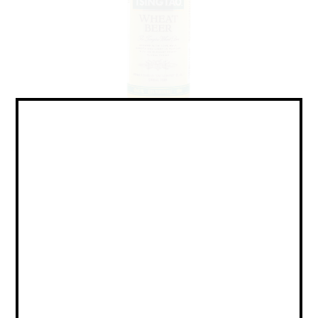
Hefeweizen / Хефевайцен
Объем:
Страна:
КИТАЙ
Крепость:
4.7
Плотность: