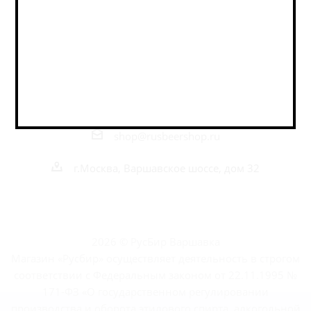
Оставайтесь на связи
Наши контакты
+7 495 989 52 52
+7 962 989 52 52
shop@rusbeershop.ru
г.Москва, Варшавское шоссе, дом 32
2026 © РусБир Варшавка
Магазин «Русбир» осуществляет деятельность в строгом
соответствии с Федеральным законом от 22.11.1995 №
171-ФЗ «О государственном регулировании
производства и оборота этилового спирта, алкогольной