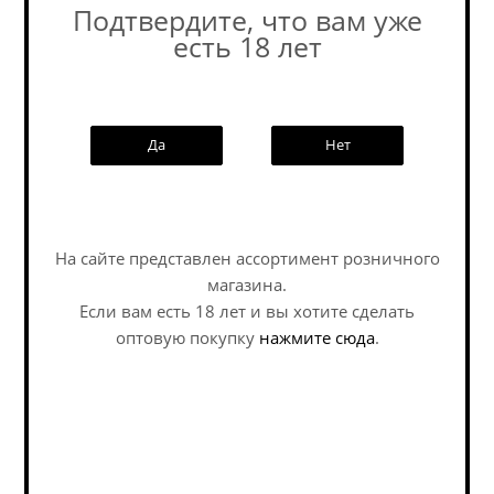
Подтвердите, что вам уже
есть 18 лет
Похожие товары:
Да
Нет
Наши специалисты ответят на
любой интересующий вопрос по
На сайте представлен ассортимент розничного
услуге
магазина.
Если вам есть 18 лет и вы хотите сделать
Задать вопрос
оптовую покупку
нажмите сюда
.
Шнайдер Тап 7 Вайс
Вельде Курпфальц Ур-
Оригинал Унзер /...
Вайцен / Welde
Kurpfalzbräu Ur-Weizen
(0,5 л.)
Hefeweizen / Хефевайцен
Hefeweizen / Хефевайцен