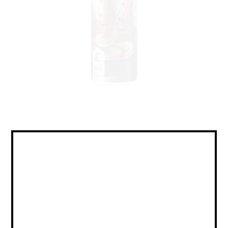
Sour - Tomato / Veg Gose / Саур
- Томатный / Овощной Гозе
Объем:
0,5
Страна:
РОССИЯ
Крепость:
6.5
Плотность:
16,8