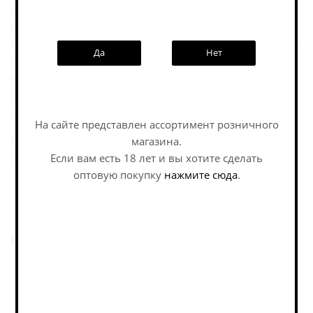
оборудование, созданное по собственным эскизам
пивоваров, и которое учитывает все особенности,
тонкости и возможные форс-мажоры при производстве
Да
Нет
напитка. Розлив готового пива, закупоривание и
наклеивание этикеток также производится на
отличном российском оборудовании, уже доказавшем
свою конкурентоспособность.
На сайте представлен ассортимент розничного
магазина.
Пивоварня Alaska показала себя достойным
Если вам есть 18 лет и вы хотите сделать
представителем российской крафтовой революции.
оптовую покупку
нажмите сюда
.
Еще пиво этой пивоварни.
Похожие товары: